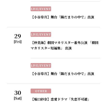
LIVE/EVENT
【小谷皐月】舞台「陽だまりの中で」出演
29
LIVE/EVENT
[Fri]
【仲美海】劇団マカリスター番外公演 「劇団
マカリスター短編集」 出演
LIVE/EVENT
【小谷皐月】舞台「陽だまりの中で」出演
30
OTHER
[Sat]
【堀口紗奈】恋愛ドラマ「失恋不可避」