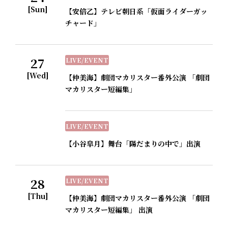
[Sun]
【安倍乙】テレビ朝日系「仮面ライダーガッ
チャード」
27
LIVE/EVENT
[Wed]
【仲美海】劇団マカリスター番外公演 「劇団
マカリスター短編集」
LIVE/EVENT
【小谷皐月】舞台「陽だまりの中で」出演
28
LIVE/EVENT
[Thu]
【仲美海】劇団マカリスター番外公演 「劇団
マカリスター短編集」 出演