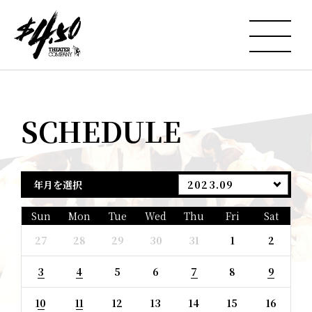
SCHEDULE
年月を選択
2023.09
Sun
Mon
Tue
Wed
Thu
Fri
Sat
27
28
29
30
31
1
2
3
4
5
6
7
8
9
10
11
12
13
14
15
16