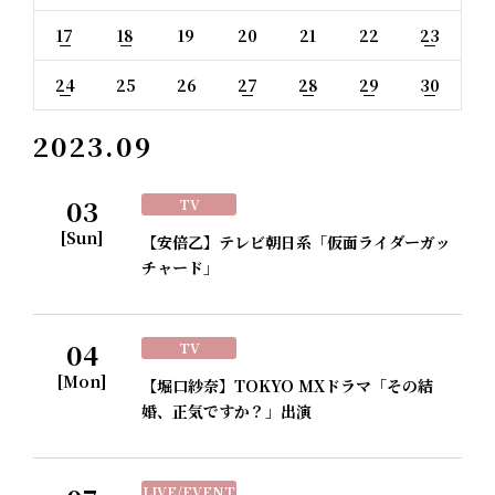
17
18
19
20
21
22
23
24
25
26
27
28
29
30
2023.09
03
TV
[Sun]
【安倍乙】テレビ朝日系「仮面ライダーガッ
チャード」
04
TV
[Mon]
【堀口紗奈】TOKYO MXドラマ「その結
婚、正気ですか？」出演
LIVE/EVENT