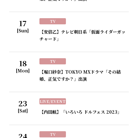
17
TV
[Sun]
【安倍乙】テレビ朝日系「仮面ライダーガッ
チャード」
18
TV
[Mon]
【堀口紗奈】TOKYO MXドラマ「その結
婚、正気ですか？」出演
23
LIVE/EVENT
[Sat]
【内田航】「いろいろ ドルフェス 2023」
24
TV