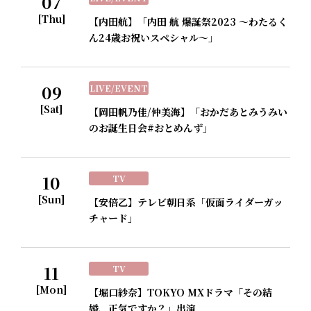
07
[Thu]
【内田航】「内田 航 爆誕祭2023 ～わたるく
ん24歳お祝いスペシャル～」
09
LIVE/EVENT
[Sat]
【岡田帆乃佳/仲美海】「おかだあとみうみい
のお誕生日会#おとめんず」
10
TV
[Sun]
【安倍乙】テレビ朝日系「仮面ライダーガッ
チャード」
11
TV
[Mon]
【堀口紗奈】TOKYO MXドラマ「その結
婚、正気ですか？」出演