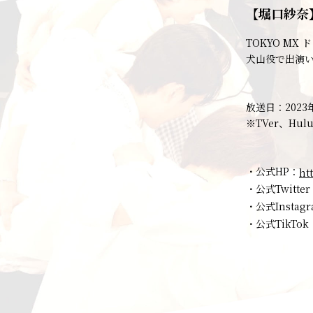
【堀口紗奈
TOKYO MX
ド
犬山役で出演
放送日：2023
※TVer、Hu
・公式HP：
ht
・公式Twitte
・公式Instag
・公式TikTo