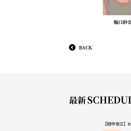
堀口紗
BACK
SCHEDU
最新
【田中音江】i