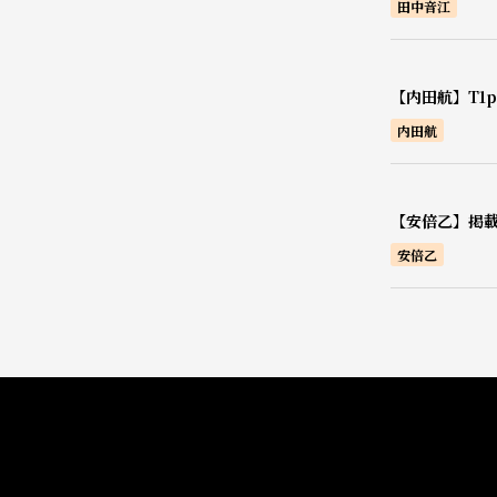
田中音江
【内田航】T1pr
内田航
【安倍乙】掲載
安倍乙