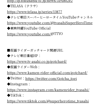
http://lp.tokusatsu-fc.jp/news/3191802e2
◆TELASA（テラサ）
https://www.telasa.jp/series/13877
◆テレビ朝日スーパーヒーロータイムYouTubeチャンネル
https://www.youtube.com/@tvasahiSuperHeroTime
◆東映特撮YouTube Official
@TTYO
https://www.youtube.com/
■仮面ライダーガッチャード関連URL
◆テレビ朝日番組HP：
https://www.tv-asahi.co.jp/gotchard/
◆仮面ライダーWeb：
https://www.kamen-rider-official.com/gotchard/
◆Twitter：
https://twitter.com/Gotcha_toei
◆Instagram：
https://www.instagram.com/kamenrider_tvasahi/
◆TikTok：
https://www.tiktok.com/@superherotime_tvasahi