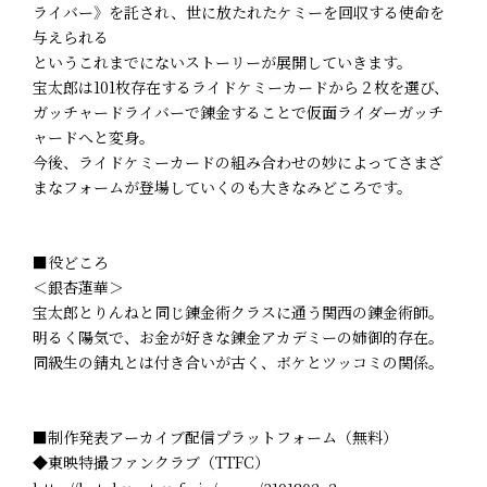
ライバー》を託され、世に放たれたケミーを回収する使命を
与えられる――
というこれまでにないストーリーが展開していきます。
宝太郎は101枚存在するライドケミーカードから２枚を選び、
ガッチャードライバーで錬金することで仮面ライダーガッチ
ャードへと変身。
今後、ライドケミーカードの組み合わせの妙によってさまざ
まなフォームが登場していくのも大きなみどころです。
■役どころ
＜銀杏蓮華＞
宝太郎とりんねと同じ錬金術クラスに通う関西の錬金術師。
明るく陽気で、お金が好きな錬金アカデミーの姉御的存在。
同級生の錆丸とは付き合いが古く、ボケとツッコミの関係。
■制作発表アーカイブ配信プラットフォーム（無料）
◆東映特撮ファンクラブ（TTFC）