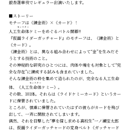
銀杏蓮華役でレギュラー出演いたします。
■ストーリー
モチーフは《錬金術》×《カード》！
モンスター
人工
生命体
ケミーをめぐるバトル開幕!!
『仮面ライダーガッチャード』のモチーフは、《錬金術》と
《カード》。
《錬金術》とは、異なる組み合わせによって“金”を生みだそ
うとする技術のこと。
その神秘的な研究のひとつには、肉体や魂をも対象として“完
全な存在”に錬成する試みも含まれていました。
そんな錬金術の粋を集めて造られたのが、完全なる人工生命
モンスター
体、《人工
生命体
ケミー》。
その数、101体。それらは《ライドケミーカード》というカー
ドに保管されていました。
ところが、慎重に保管されていたはずの彼らがカードを飛び
出して、一斉に開放されてしまいます。
偶然、それを目撃した“夢を探し求める高校生”一ノ瀬宝太郎
は、仮面ライダーガッチャードの変身ベルト《ガッチャード