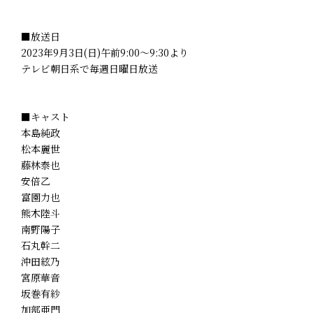
■放送日
2023年9月3日(日)午前9:00～9:30より
テレビ朝日系で毎週日曜日放送
■キャスト
本島純政
松本麗世
藤林泰也
安倍乙
富園力也
熊木陸斗
南野陽子
石丸幹二
沖田絃乃
宮原華音
坂巻有紗
加部亜門