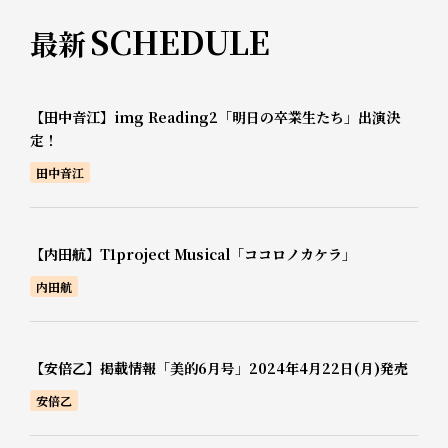
SCHEDULE
最新
【田中音江】img Reading2「明日の卒業生たち」出演決
定！
田中音江
【内田航】T1project Musical「ココロノカケラ」
内田航
【安倍乙】掲載情報「美的6月号」2024年4月22日(月)発売
安倍乙