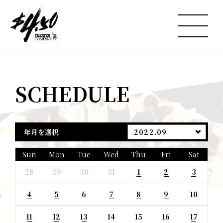
SCHEDULE
年月を選択
2022.09
Sun
Mon
Tue
Wed
Thu
Fri
Sat
28
29
30
31
1
2
3
4
5
6
7
8
9
10
11
12
13
14
15
16
17