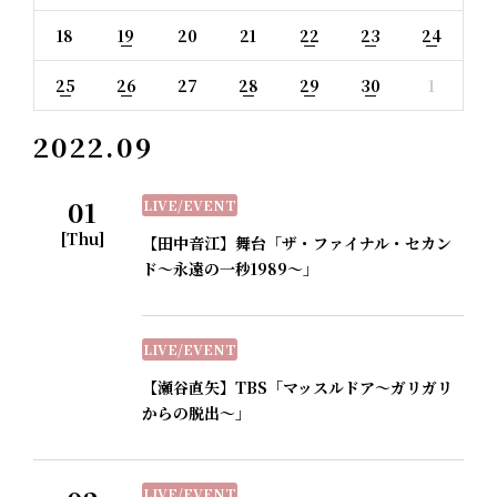
18
19
20
21
22
23
24
25
26
27
28
29
30
1
2022.09
01
LIVE/EVENT
[Thu]
【田中音江】舞台「ザ・ファイナル・セカン
ド～永遠の一秒1989～」
LIVE/EVENT
【瀬谷直矢】TBS「マッスルドア～ガリガリ
からの脱出～」
LIVE/EVENT