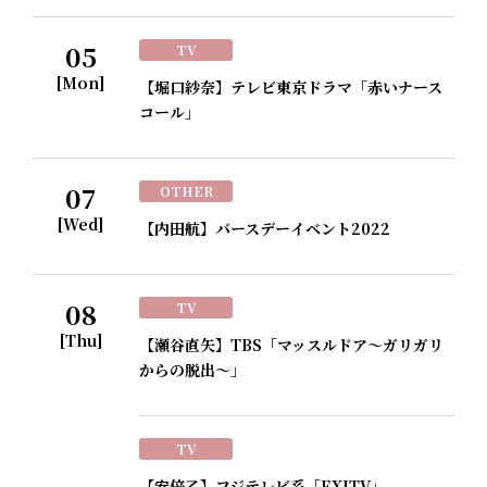
05
TV
[Mon]
【堀口紗奈】テレビ東京ドラマ「赤いナース
コール」
07
OTHER
[Wed]
【内田航】バースデーイベント2022
08
TV
[Thu]
【瀬谷直矢】TBS「マッスルドア～ガリガリ
からの脱出～」
TV
【安倍乙】フジテレビ系「EXITV」