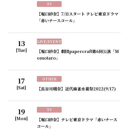
TV
【堀口紗奈】7/11スタート テレビ東京ドラマ
「赤いナースコール」
13
LIVE/EVENT
[Tue]
【堀口紗奈】劇団papercraft第6回公演「M
omotaro」
17
OTHER
[Sat]
【長谷川晴奈】近代麻雀水着祭2022(9/17)
19
TV
[Mon]
【堀口紗奈】テレビ東京ドラマ「赤いナース
コール」