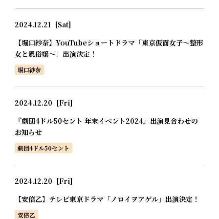
2024.12.21
[Sat]
【堀口紗奈】YouTubeショートドラマ「東京仮面女子～整形
女と風俗嬢～」出演決定！
堀口紗奈
2024.12.20
[Fri]
『劇団4ドル50セント 年末イベント2024』出演見合わせの
お知らせ
劇団4ドル50セント
2024.12.20
[Fri]
【安倍乙】テレビ東京ドラマ「ノロイヲアゲル」出演決定！
安倍乙