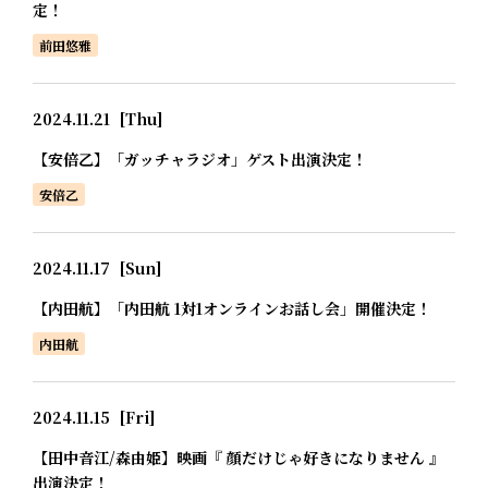
定！
前田悠雅
2024.11.21
[Thu]
【安倍乙】「ガッチャラジオ」ゲスト出演決定！
安倍乙
2024.11.17
[Sun]
【内田航】「内田航 1対1オンラインお話し会」開催決定！
内田航
2024.11.15
[Fri]
【田中音江/森由姫】映画『 顔だけじゃ好きになりません 』
出演決定！