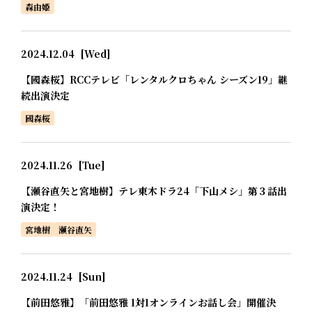
森由姫
2024.12.04
[Wed]
【國森桜】RCCテレビ「レンタルクロちゃん シーズン19」継
続出演決定
國森桜
2024.11.26
[Tue]
【瀬谷直矢と宮地樹】テレ東木ドラ24「下山メシ」第３話出
演決定！
宮地樹
瀬谷直矢
2024.11.24
[Sun]
【前田悠雅】「前田悠雅 1対1オンラインお話し会」開催決