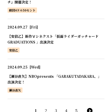
チ』開催決定！
劇団4ドル50セント
2024.09.27
[Fri]
【安倍乙】新作Ⅴシネクスト「仮面ライダーガッチャード
GRADUATIONS 」出演決定
安倍乙
2024.09.25
[Wed]
【瀬谷直矢】NBOpresents 「GARAKUTADAKARA、」
出演決定！
瀬谷直矢
1
2
3
4
5