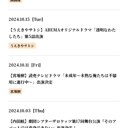
2024.10.15
[Tue]
【うえきやサトシ】ABEMAオリジナルドラマ「透明なわた
したち」第5話出演
うえきやサトシ
2024.10.11
[Fri]
【宮地樹】読売テレビドラマ「未成年～未熟な俺たちは不器
用に進行中～」出演決定
宮地樹
2024.10.03
[Thu]
【内田航】劇団シアターザロケッツ第17回舞台公演『そのア
パートでは変身できない』出演決定！