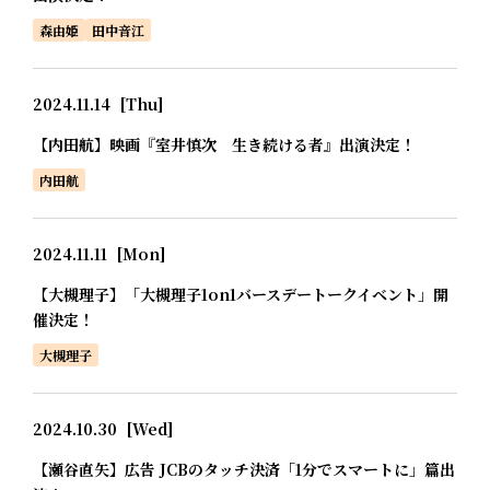
森由姫
田中音江
2024.11.14
[Thu]
【内田航】映画『室井慎次 生き続ける者』出演決定！
内田航
2024.11.11
[Mon]
【大槻理子】「大槻理子1on1バースデートークイベント」開
催決定！
大槻理子
2024.10.30
[Wed]
【瀬谷直矢】広告 JCBのタッチ決済「1分でスマートに」篇出