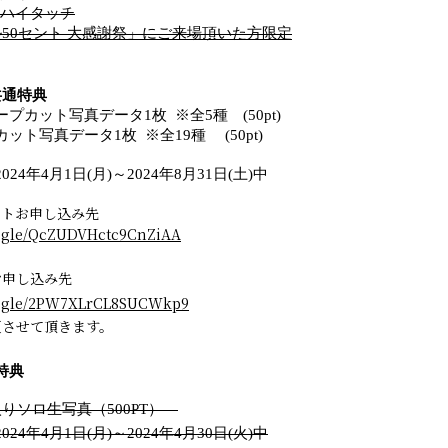
演後ハイタッチ
ル50セント 大感謝祭」にご来場頂いた方限定
共通特典
プカット写真データ1枚 ※全5種 (50pt)
ット写真データ1枚 ※全19種 (50pt)
24年4月1日(月)～2024年8月31日(土)中
ットお申し込み先
s.gle/QcZUDVHctc9CnZiAA
お申し込み先
ms.gle/2PW7XLrCL8SUCWkp9
更させて頂きます。
ー特典
りソロ生写真（500PT）
24年4月1日(月)～2024年4月30日(火)中