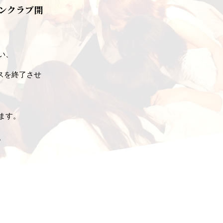
ァンクラブ開
い、
ビスを終了させ
ます。
。