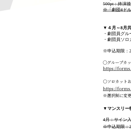
500pt：終
※「劇団4ド
▼４月～8月
・劇団員グルー
・劇団員ソロカ
※申込期限：20
◯グループカ
https://form
〇ソロカット
https://for
※選択制に変
▼マンスリ
4月：サイン入
※申込期限：20