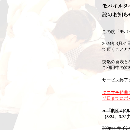
モバイルタ
設のお知ら
この度『モバ
2024年3月
て頂くことと
突然の発表と
ご利用中の皆
サービス終了
タニマチ特典と
期日までにポ
▼「劇団4ドル
（3/24、3/3
200pt：サ