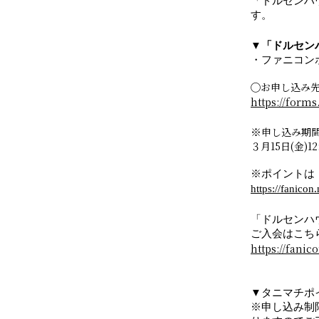
「ドルセンハ
す。
▼「ドルセ
・ファニコンポ
◯お申し込み
https://form
申し込み期
※
３月15日(金)12
※ポイントは「
https://fanicon
「ドルセンハ
ご入会はこち
https://fani
▼タニマチポ
※申し込み制