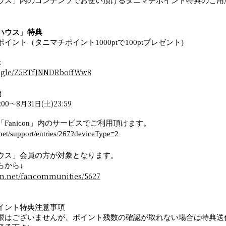
ウス」内のコンテンツでお使い頂けるタニマチポイント特典のご用
ンハウス」特典
イント（タニマチポイント1000ptで100ptプレゼント)
先
s.gle/Z5RTfJNNDRboffWw8
間
:00～8月31日(土)23:59
Fanicon」内のサービスでご利用頂けます。
.net/support/entries/267?deviceType=2
ウス」会員の方が対象となります。
らから↓
con.net/fancommunities/5627
イント特典注意事項
限はございませんが、ポイント残数の確認が取れない場合は特典送