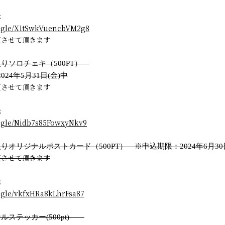
先
s.gle/X1tSwkVuencbVM2g8
更させて頂きます
りソロチェキ（500PT）
24年5月31日(金)中
更させて頂きます
先
s.gle/Nidb7s85FowxyNkv9
入りオリジナルポストカード（500PT）
※申込期限：2024年6月30
更させて頂きます
先
s.gle/vkfxHRa8kLhrFsa87
ルステッカー(500pt)