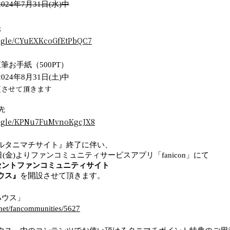
24年7月31日(水)中
先
s.gle/CYuEXKcoGfEtPbQC7
直筆お手紙（500PT）
24年8月31日(土)中
更させて頂きます
先
ms.gle/KPNu7FuMvnoKgcJX8
ルタニマチサイト』終了に伴い、
5日(金)よりファンコミュニティサービスアプリ「fanicon」にて
0セントファンコミュニティサイト
ウス』
を開設させて頂きます。
ハウス」
n.net/fancommunities/5627