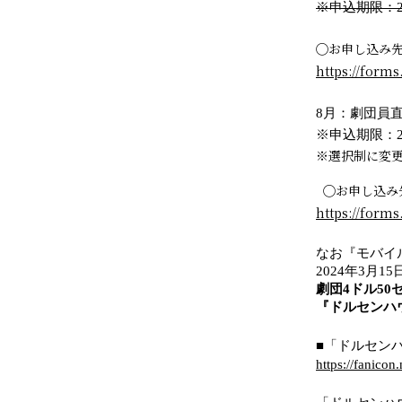
※申込期限：20
◯お申し込み
https://form
8月：劇団員
※申込期限：20
※選択制に変
◯お申し込み
https://for
なお『モバイ
2024年3月1
劇団4ドル5
『ドルセンハ
■「ドルセン
https://fanico