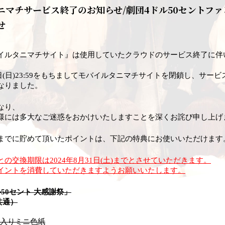
ニマチサービス終了のお知らせ/劇団4ドル50セントフ
せ
イルタニマチサイト』は使用していたクラウドのサービス終了に伴
31日(日)23:59をもちましてモバイルタニマチサイトを閉鎖し、サー
なりました。
なり、
様には多大なご迷惑をおかけいたしますことを深くお詫び申し上げ
までに貯めて頂いたポイントは、下記の特典にお使いいただけます
の交換期限は2024年8月31日(土)までとさせていただきます。
イントを消費していただきますようお願いいたします。
50セント 大感謝祭」
1共通）
イン入りミニ色紙