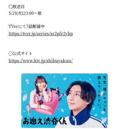
◯放送日
5/21(火)23:00～放
TVerにて7話配信中
https://tver.jp/series/sr2pfr2ybp
◯公式サイト
https://www.ktv.jp/shibuyakun/