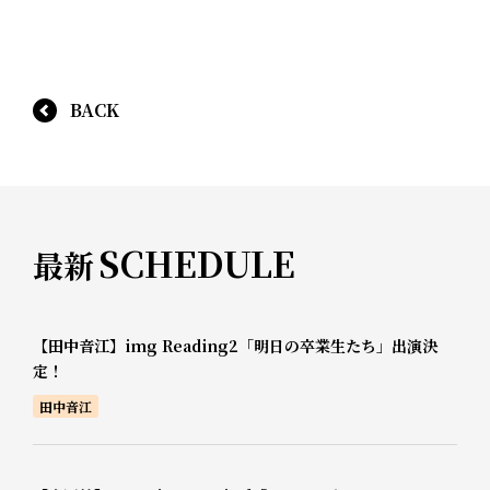
BACK
SCHEDULE
最新
【田中音江】img Reading2「明日の卒業生たち」出演決
定！
田中音江