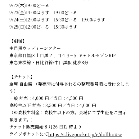
9/22(木)19:00どーる
9/23(金)14:00はうす 19:00どーる
9/24(土)12:00はうす 15:30どーる 19:00はうす
9/25(日)12:00どーる 15:30はうす
【劇場】
中目黒ウッディーシアター
東京都目黒区上目黒２丁目４３−５ キャトルセゾンB1F
東急東横線・日比谷線/中目黒駅 徒歩8分
【チケット】
全席 自由席 （発売時に付与されるの整理番号順に受付をしま
す）
一般 前売：4,000 円／当日：4,500 円
高校生以下 前売：3,500 円／当日：4,000 円
（※高校生料金：高校生以下の方。会場にて学生証をご提示
頂きます。）
チケット販売開始 8 月26 日12 時より
ライブポケットにて
https://t.livepocket.jp/e/dollhouse