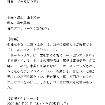
舞台「どーるはうす」
企画・演出：山本和夫
脚本：富安美尋
音楽プロデュース：諸橋邦行
【物語】
孤独な少女・二三（ふみ）は、双子の継姉たちが経営する
「ドールハウス」を手伝っている。
「ドールハウス」は、愛を求める客にドール型のアンドロイ
ドを売っている。ドールの開発者は「感情は電気信号」が口
癖の二三の父。家業に馴染めない二三は、スクラップされそ
うになったアンドロイド「コル」を助ける。実はコルは軍が
発注した秘密兵器だった。若き軍人・柳井が回収に来るが、
二三はコルをかばう。しかし、コルには重大な秘密があっ
た。
【公演スケジュール】
2022 年9 月22 日（木）～9 月25 日（日）