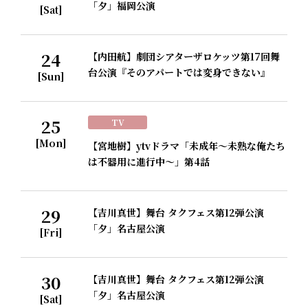
「夕」福岡公演
[Sat]
24
【内田航】劇団シアターザロケッツ第17回舞
台公演『そのアパートでは変身できない』
[Sun]
25
TV
[Mon]
【宮地樹】ytvドラマ「未成年～未熟な俺たち
は不器用に進行中～」第4話
29
【吉川真世】舞台 タクフェス第12弾公演
「夕」名古屋公演
[Fri]
30
【吉川真世】舞台 タクフェス第12弾公演
「夕」名古屋公演
[Sat]