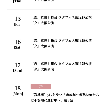
[Thu]
15
【吉川真世】舞台 タクフェス第12弾公演
「夕」大阪公演
[Fri]
16
【吉川真世】舞台 タクフェス第12弾公演
「夕」大阪公演
[Sat]
17
【吉川真世】舞台 タクフェス第12弾公演
「夕」大阪公演
[Sun]
18
TV
[Mon]
【宮地樹】ytvドラマ「未成年～未熟な俺たち
は不器用に進行中～」第3話