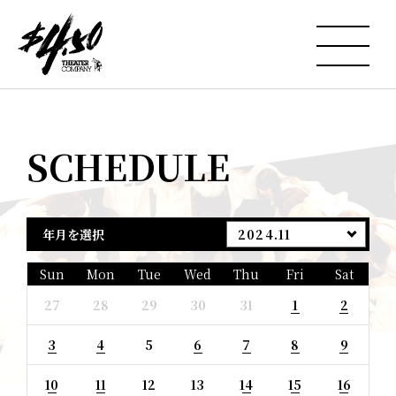
SCHEDULE
年月を選択
2024.11
Sun
Mon
Tue
Wed
Thu
Fri
Sat
27
28
29
30
31
1
2
3
4
5
6
7
8
9
10
11
12
13
14
15
16