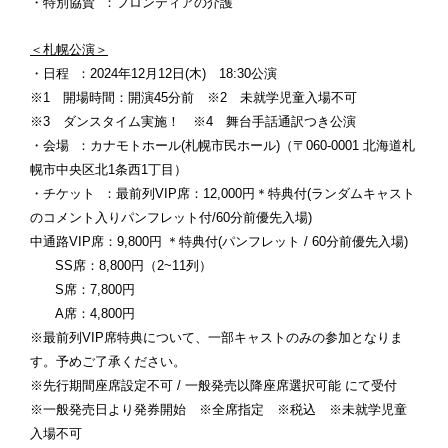
・特別協賛 ：フロンティアの介護
＜札幌公演＞
・日程 ：2024年12月12日(木) 18:30公演
※1 開場時間：開演45分前 ※2 未就学児童入場不可
※3 ダンスタイム実施！ ※4 舞台手話通訳つき公演
・会場 ：カナモトホール(札幌市民ホール)（〒060-0001 北海道札
幌市中央区北1条西1丁目）
・チケット ：最前列VIP席：12,000円＊特典付(ランダムキャスト
のコメント入りパンフレット付/60分前優先入場)
中通路VIP席：9,800円 ＊特典付(パンフレット / 60分前優先入場)
SS席：8,800円（2~11列）
S席：7,800円
A席：4,800円
※最前列VIP席特典について、一部キャストのみの参加となりま
す。予めご了承ください。
※先行期間座席設定不可 / 一般発売以降座席選択可能 にて受付
※一般発売日より発券開始 ※全席指定 ※税込 ※未就学児童
入場不可