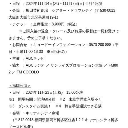
・日程 ：2024年11月14日(木)～11月17日(日) ※計4公演
・会場 ：梅田芸術劇場 シアター・ドラマシティ（〒530-0013
大阪府大阪市北区茶屋町19-1）
・チケット ：全席指定：8,900円（税込）
※ご購入後の返金・クレーム及びお席の振替は一切お受けで
きません。予めご了承ください。
・お問合せ ：キョードーインフォメーション：0570-200-888（平
日・土曜11:00-18:00 ※日祝休み）
・主催 ：ABCテレビ
・協力 ：ABCラジオ ／ サンライズプロモーション大阪 ／ FM80
2 ／ FM COCOLO
＜福岡公演＞
・日程 ：2024年11月23日(土祝) 13:00公演
※1 開場時間：開演60分前 ※2 未就学児童入場不可
※3 ダンスタイム実施！ ※4 舞台手話通訳つき公演
・会場 ：キャナルシティ劇場
（〒812-0018 福岡県福岡市博多区住吉1-2-1 キャナルシティ博多
ノースビル4F）