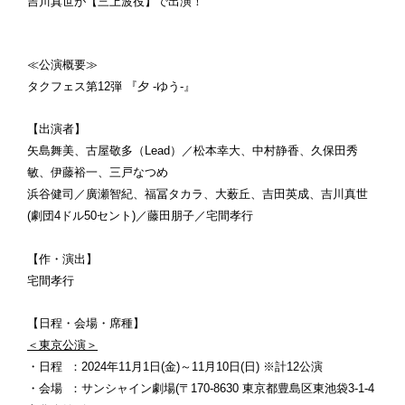
吉川真世が【三上波役】で出演！
≪公演概要≫
タクフェス第12弾 『夕 -ゆう-』
【出演者】
矢島舞美、古屋敬多（Lead）／松本幸大、中村静香、久保田秀
敏、伊藤裕一、三戸なつめ
浜谷健司／廣瀬智紀、福冨タカラ、大薮丘、吉田英成、吉川真世
(劇団4ドル50セント)／藤田朋子／宅間孝行
【作・演出】
宅間孝行
【日程・会場・席種】
＜東京公演＞
・日程 ：2024年11月1日(金)～11月10日(日) ※計12公演
・会場 ：サンシャイン劇場(〒170-8630 東京都豊島区東池袋3-1-4