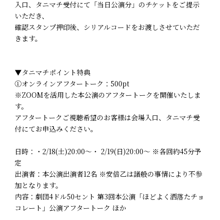
入口、タニマチ受付にて「当日公演分」のチケットをご提示
いただき、
確認スタンプ押印後、シリアルコードをお渡しさせていただ
きます。
▼タニマチポイント特典
①オンラインアフタートーク：500pt
※ZOOMを活用した本公演のアフタートークを開催いたしま
す。
アフタートークご視聴希望のお客様は会場入口、タニマチ受
付にてお申込みください。
日時：・2/18(土)20:00～・ 2/19(日)20:00～ ※各回約45分予
定
出演者：本公演出演者12名 ※安倍乙は諸般の事情により不参
加となります。
内容：劇団4ドル50セント 第3回本公演「ほどよく洒落たチョ
コレート」公演アフタートーク ほか