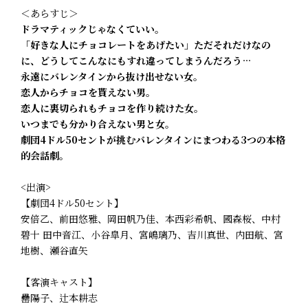
＜あらすじ＞
ドラマティックじゃなくていい。
「好きな人にチョコレートをあげたい」ただそれだけなの
に、どうしてこんなにもすれ違ってしまうんだろう…
永遠にバレンタインから抜け出せない女。
恋人からチョコを貰えない男。
恋人に裏切られもチョコを作り続けた女。
いつまでも分かり合えない男と女。
劇団4ドル50セントが挑むバレンタインにまつわる3つの本格
的会話劇。
<出演>
【劇団4ドル50セント】
安倍乙、前田悠雅、岡田帆乃佳、本西彩希帆、國森桜、中村
碧十 田中音江、小谷皐月、宮嶋璃乃、吉川真世、内田航、宮
地樹、瀬谷直矢
【客演キャスト】
罍陽子、辻本耕志