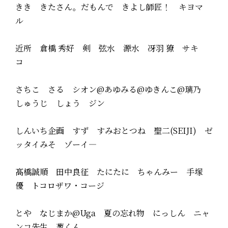
きき きたさん。だもんで きよし師匠！ キヨマ
ル
近所 倉橋 秀好 剣 弦水 源水 冴羽 獠 サキ
コ
さちこ さる シオン@あゆみる@ゆきんこ@璃乃
しゅうじ しょう ジン
しんいち企画 すず すみおとつね 聖二(SEIJI) ゼ
ッタイみそ ゾーイ―
髙橋誠順 田中良征 たにたに ちゃんみー 手塚
優 トコロザワ・コージ
とや なじまか@Uga 夏の忘れ物 にっしん ニャ
ンコ先生 葱くん