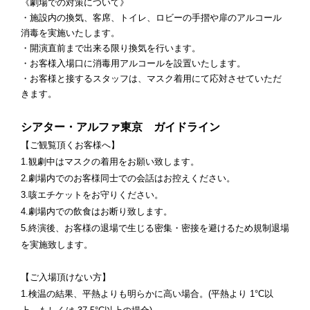
《劇場での対策について》
・施設内の換気、客席、トイレ、ロビーの手摺や扉のアルコール
消毒を実施いたします。
・開演直前まで出来る限り換気を行います。
・お客様入場口に消毒用アルコールを設置いたします。
・お客様と接するスタッフは、マスク着用にて応対させていただ
きます。
シアター・アルファ東京 ガイドライン
【ご観覧頂くお客様へ】
1.観劇中はマスクの着用をお願い致します。
2.劇場内でのお客様同士での会話はお控えください。
3.咳エチケットをお守りください。
4.劇場内での飲食はお断り致します。
5.終演後、お客様の退場で生じる密集・密接を避けるため規制退場
を実施致します。
【ご入場頂けない方】
1.検温の結果、平熱よりも明らかに高い場合。(平熱より 1°C以