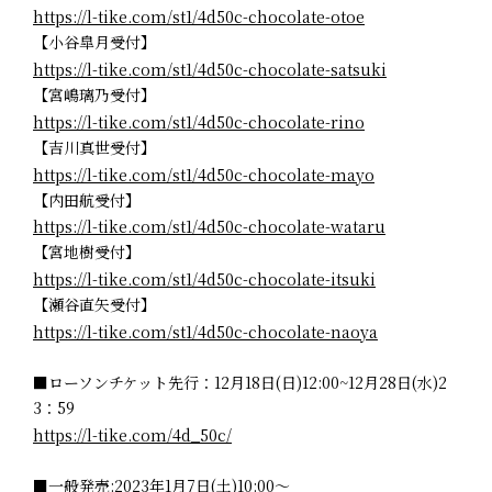
https://l-tike.com/st1/4d50c-chocolate-otoe
【小谷皐月受付】
https://l-tike.com/st1/4d50c-chocolate-satsuki
【宮嶋璃乃受付】
https://l-tike.com/st1/4d50c-chocolate-rino
【吉川真世受付】
https://l-tike.com/st1/4d50c-chocolate-mayo
【内田航受付】
https://l-tike.com/st1/4d50c-chocolate-wataru
【宮地樹受付】
https://l-tike.com/st1/4d50c-chocolate-itsuki
【瀬谷直矢受付】
https://l-tike.com/st1/4d50c-chocolate-naoya
■ローソンチケット先行：12月18日(日)12:00~12月28日(水)2
3：59
https://l-tike.com/4d_50c/
■一般発売:2023年1月7日(土)10:00～