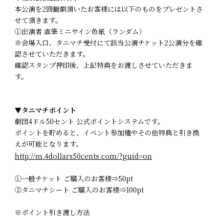
本公演を2回観劇頂いたお客様には以下のものをプレゼントさ
せて頂きます。
①出演者 直筆ミニサイン色紙（ランダム）
※会場入口、タニマチ受付にて該当公演チケット2公演分を確
認させていただきます。
確認スタンプ押印後、上記特典をお渡しさせていただきま
す。
▼タニマチポイント
劇団4ドル50セント 公式ポイントシステムです。
ポイントを貯めると、イベント参加権やその他特典と引き換
えが可能となります。
http://m.4dollars50cents.com/?guid=on
①一般チケット ご購入のお客様⇒50pt
②タニマチシート ご購入のお客様⇒100pt
※ポイント引き渡し方法