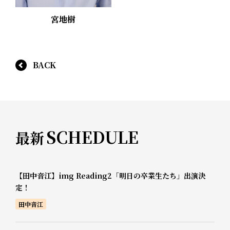
宮地樹
BACK
SCHEDULE
最新
【田中音江】img Reading2「明日の卒業生たち」出演決
定！
田中音江