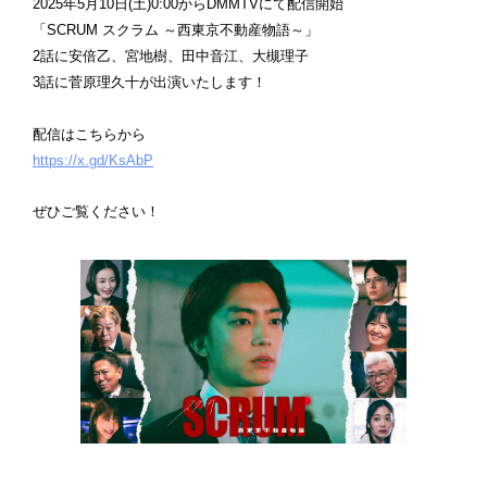
2025年5月10日(土)0:00からDMMTVにて配信開始
「SCRUM スクラム ～西東京不動産物語～」
2話に安倍乙、宮地樹、田中音江、大槻理子
3話に菅原理久十が出演いたします！
配信はこちらから
https://x.gd/KsAbP
ぜひご覧ください！