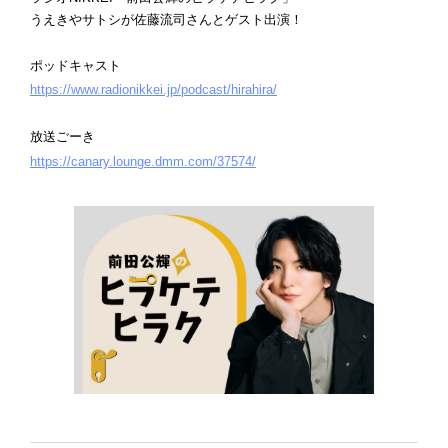
うえきやサトシが佐藤流司さんとゲスト出演！
ポッドキャスト
https://www.radionikkei.jp/podcast/hirahira/
放送ごーき
https://canary.lounge.dmm.com/37574/