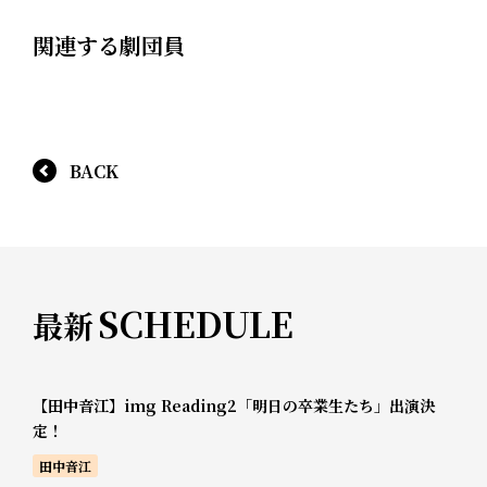
関連する劇団員
BACK
SCHEDULE
最新
【田中音江】img Reading2「明日の卒業生たち」出演決
定！
田中音江