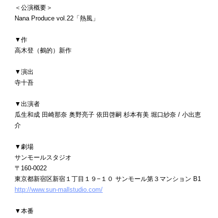
＜公演概要＞
Nana Produce vol.22「熱風」
▼作
高木登（鵺的）新作
▼演出
寺十吾
▼出演者
瓜生和成 田崎那奈 奥野亮子 依田啓嗣 杉本有美 堀口紗奈 / 小出恵
介
▼劇場
サンモールスタジオ
〒160-0022
東京都新宿区新宿１丁目１９−１０ サンモール第３マンション B1
http://www.sun-mallstudio.com/
▼本番