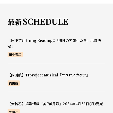
SCHEDULE
最新
【田中音江】img Reading2「明日の卒業生たち」出演決
定！
田中音江
【内田航】T1project Musical「ココロノカケラ」
内田航
【安倍乙】掲載情報「美的6月号」2024年4月22日(月)発売
安倍乙