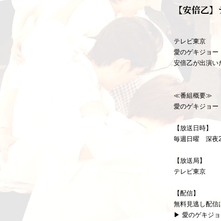
【安倍乙】
テレビ東京
愛のゲキジョー
安倍乙が出演い
≪番組概要≫
愛のゲキジョー
【放送日時】
毎週日曜 深夜2
【放送局】
テレビ東京
【配信】
無料見逃し配信は
▶ 愛のゲキジョー