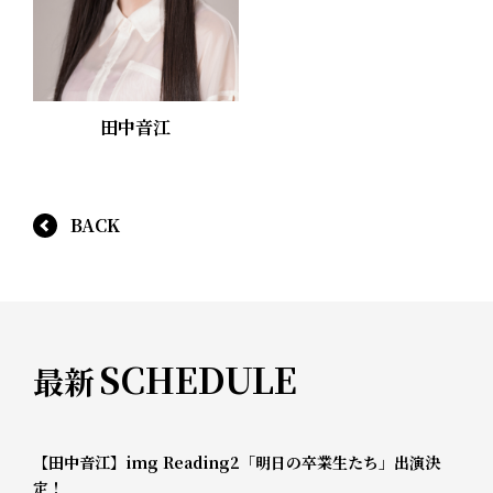
田中音江
BACK
SCHEDULE
最新
【田中音江】img Reading2「明日の卒業生たち」出演決
定！