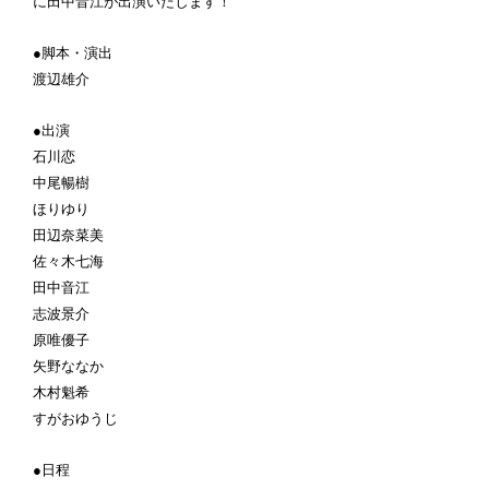
に田中音江が
出演いたします！
●脚本・演出
渡辺雄介
●出演
石川恋
中尾暢樹
ほりゆり
田辺奈菜美
佐々木七海
田中音江
志波景介
原唯優子
矢野ななか
木村魁希
すがおゆうじ
●日程