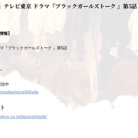
】テレビ東京 ドラマ『ブラックガールズトーク 』第5話
演情報】
ラマ『ブラックガールズトーク 』
第5話
6～
配信中
/episodes/eput4b6sde
ト
okyo.co.jp/blackgirlstalk/