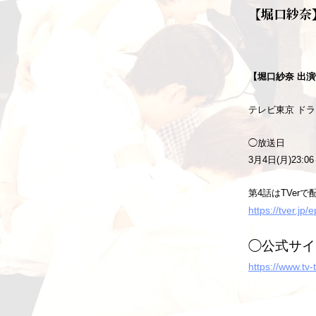
【堀口紗奈
【堀口紗奈 出
テレビ東京 ド
◯放送日
3月4日(月)23:0
第4話はTVerで
https://tver.jp
◯公式サイ
https://www.tv-t