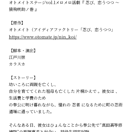
オトメイトステージvol.1メロメロ活劇『 忍び、恋うつつ ～
猿飛咲助ノ巻 』
【原作】
オトメイト（アイディアファクトリー「忍び、恋うつつ」
https://www.otomate.jp/nin_koi/
【脚本・演出】
江戸川崇
カラスカ
【ストーリー】
幼いころに両親を亡くし、
自分を育ててくれた祖母も亡くした 片桐かえで 。彼女は 、
生活費と学費のため
の奉公に明け暮れながら、憧れの 忍者 になるために町の忍術
道場に通っていました。
そんなある日、彼女はひょんなことから奉公先で“真田高等修
練院”の副理事長と出会い、特待生認定試験