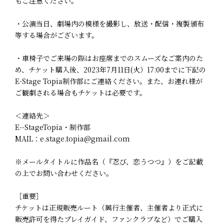
もご注意ください。
・公演当日、劇場内の模様を撮影し、放送・配信・複製頒布
等する場合がございます。
・車椅子でご来場の際はお座席までのスムーズなご案内のた
め、チケット購入後、2023年7月11日(火）17:00までに下記の
E-Stage Topia制作部にご連絡ください。また、お連れ様が
ご観劇される場合もチケットは必要です。
＜連絡先＞
E--StageTopia・制作部
MAIL：e.stage.topia@gmail.com
※メールタイトルに作品名（『忍び、恋うつつ』）をご記載
の上でお問い合わせください。
［重要］
チケットは正規販売ルート（興行主催者、主催者より正式に
販売許可を得たプレイガイド、ファンクラブなど）でご購入