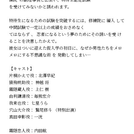
を受けてみないかと誘われます。
特待生になるための試験を突破するには、修練院に 編入 して
中間試験で一定以上の成績をおさめなく
てはならず 、 忍者になるという夢のためにその誘いを受 け
ることを決意したかえで。
彼女はついに迎えた仮入学の初日に、なぜか男性たちをメロ
メロにする不思議な術 を 発動してしまい―
【キャスト】
片桐かえで役：北澤早紀
猿飛咲助役： 神越 将
霧隠蔵人役： 上仁 樹
由利鎌清役：毎熊宏介
我来也役： 七星うら
穴山大介役： 鷲尾修斗 （特別出演）
真田幸影役：一洸
霧隠忠人役：内田航