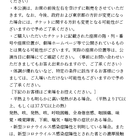
ください）
・本公演は、お席の前後左右を空けずに販売をさせていただ
きます。なお、今後、政府および東京都の方針が変更になっ
た場合には、チケットに関する方針も変更となる可能性がご
ざいますので予めご了承ください。
・ご購入いただいたチケットに記載された座席の階・列・番
号や座席位置が、劇場ホームページ等で公開されているもの
とは異なる可能性がございます。実際の座席の位置等は、公
演当日に劇場にてご確認ください。（事前にお問い合わせい
ただきましてもお答え出来かねますので、ご了承ください）
・体調が優れないなど、特定の条件に該当するお客様につき
ましては、ご入場いただけない可能性もございますので予め
ご了承ください。
［下記のお客様はご来場をお控えください。］
・平熱よりも明らかに高い発熱がある場合。（平熱より1℃以
上、もしくは37.5℃以上の熱）
発熱、咳、発熱、咳、呼吸困難、全身倦怠感、咽頭痛、味
覚・嗅覚障害、下痢、嘔気・嘔吐等の症状がある場合。
・新型コロナウイルス感染症陽性と判明している場合。また
は、新型コロナウイルス感染症陽性とされた者との濃厚接触