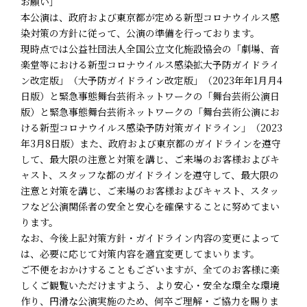
お願い］
本公演は、政府および東京都が定める新型コロナウイルス感
染対策の方針に従って、公演の準備を行っております。
現時点では公益社団法人全国公立文化施設協会の「劇場、音
楽堂等における新型コロナウイルス感染拡大予防ガイドライ
ン改定版」（大予防ガイドライン改定版」（2023年年1月月4
日版）と緊急事態舞台芸術ネットワークの「舞台芸術公演日
版）と緊急事態舞台芸術ネットワークの「舞台芸術公演にお
ける新型コロナウイルス感染予防対策ガイドライン」（2023
年3月8日版）また、政府および東京都のガイドラインを遵守
して、最大限の注意と対策を講じ、ご来場のお客様およびキ
ャスト、スタッフな都のガイドラインを遵守して、最大限の
注意と対策を講じ、ご来場のお客様およびキャスト、スタッ
フなど公演関係者の安全と安心を確保することに努めてまい
ります。
なお、今後上記対策方針・ガイドライン内容の変更によって
は、必要に応じて対策内容を適宜変更してまいります。
ご不便をおかけすることもございますが、全てのお客様に楽
しくご観覧いただけますよう、より安心・安全な環全な環境
作り、円滑な公演実施のため、何卒ご理解・ご協力を賜りま