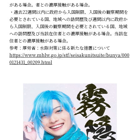
がある場合。者との濃厚接触がある場合。
・過去22週間以内に政府から入国制限、入国後の観察期間を
必要とされている国、地域への訪問歴及び週間以内に政府か
ら入国制限、入国後の観察期間を必要とされている国、地域
への訪問歴及び当該在住者との濃厚接触がある場合。当該在
住者との濃厚接触がある場合。
参考：厚労省：水際対策に係る新たな措置について
https://www.mhlw.go.jp/stf/seisakunitsuite/bunya/000
0121431_00209.html