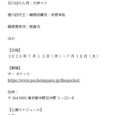
石川ぼたん役：大仲マリ
徳川四天王・榊原段蔵役：米原幸佑
藤原貴家役：熊倉功
ほか
【日程】
２０２３ 年 ７ 月 １ ３ 日（ 木 ）～７ 月 １８ 日（ 火 ）
【劇場】
ザ・ ポケット
https://www.pocketsquare.jp/thepocket/
住所：
〒 164 0001 東京都中野区中野 3 ー22ー8
【公演スケジュール】