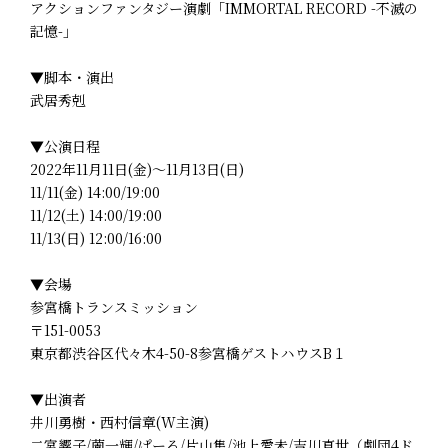
アクションファンタジー演劇「IMMORTAL RECORD -不滅の
記憶-」
▼脚本・演出
武居秀剋
▼公演日程
2022年11月11日(金)～11月13日(日)
11/11(金) 14:00/19:00
11/12(土) 14:00/19:00
11/13(日) 12:00/16:00
▼会場
参宮橋トランスミッション
〒151-0053
東京都渋谷区代々木4-50-8参宮橋ゲストハウスB１
▼出演者
井川勇樹・西村信章(W主演)
二宮響子/薗一輝/ぱーる/片山隼/池上愛未/吉川真世（劇団4ド