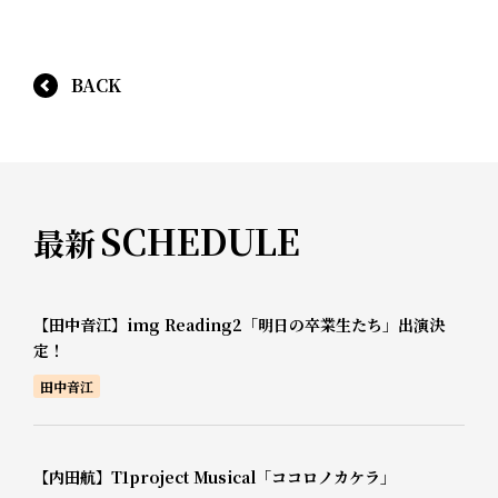
BACK
SCHEDULE
最新
【田中音江】img Reading2「明日の卒業生たち」出演決
定！
田中音江
【内田航】T1project Musical「ココロノカケラ」