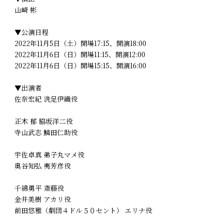
山崎 彬
▼公演日程
2022年11月5日（土）開場17:15、開演18:00
2022年11月6日（日）開場11:15、開演12:00
2022年11月6日（日）開場15:15、開演16:00
▼出演者
佐奈宏紀 洗足伊織役
正木 郁 脇坂洋二役
寺山武志 鱗田仁助役
宇佐卓真 弟子丸マメ役
奥谷知弘 夷芳彦役
千綿勇平 斎藤役
金井美樹 アカリ役
前田悠雅（劇団４ドル５０セント） エリナ役