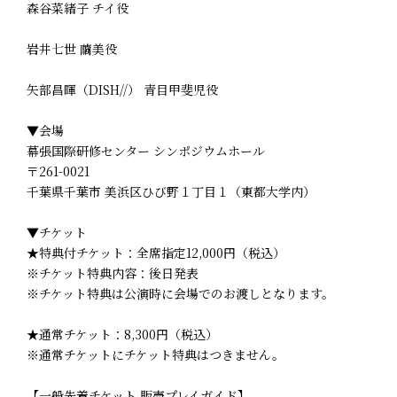
森谷菜緒子 チイ役
岩井七世 繭美役
矢部昌暉（DISH//） 青目甲斐児役
▼会場
幕張国際研修センター シンポジウムホール
〒261-0021
千葉県千葉市 美浜区ひび野１丁目１（東都大学内）
▼チケット
★特典付チケット：全席指定12,000円（税込）
※チケット特典内容：後日発表
※チケット特典は公演時に会場でのお渡しとなります。
★通常チケット：8,300円（税込）
※通常チケットにチケット特典はつきません。
【一般先着チケット 販売プレイガイド】