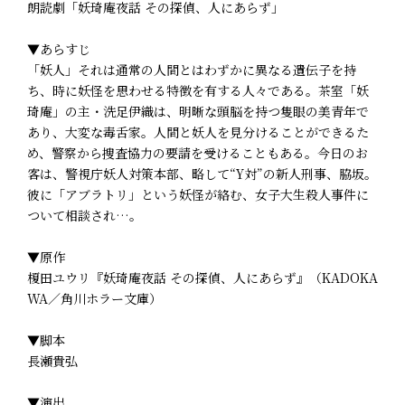
朗読劇「妖琦庵夜話 その探偵、人にあらず」
▼あらすじ
「妖人」――それは通常の人間とはわずかに異なる遺伝子を持
ち、時に妖怪を思わせる特徴を有する人々である。茶室「妖
琦庵」の主・洗足伊織は、明晰な頭脳を持つ隻眼の美青年で
あり、大変な毒舌家。人間と妖人を見分けることができるた
め、警察から捜査協力の要請を受けることもある。今日のお
客は、警視庁妖人対策本部、略して“Y対”の新人刑事、脇坂。
彼に「アブラトリ」という妖怪が絡む、女子大生殺人事件に
ついて相談され…。
▼原作
榎田ユウリ『妖琦庵夜話 その探偵、人にあらず』（KADOKA
WA／角川ホラー文庫）
▼脚本
長瀬貴弘
▼演出