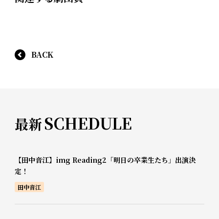
BACK
SCHEDULE
最新
【田中音江】img Reading2「明日の卒業生たち」出演決
定！
田中音江