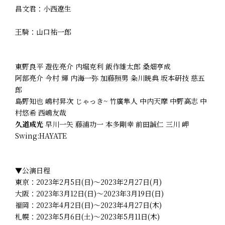
昌文君：小西遼生
王騎：山口祐一郎
東野良平 遊佐亮介 内堀克利 飯作雄太郎 桑畑亨成
阿部亮介 今村 輝 内海一弥 加藤照男 粂川暁典 坂本研技 慈五
郎
島野知也 嶋村昇次 じゃっき~ 竹廣隼人 中内天摩 中野高志 中
村悠希 西嶋友哉
久道成光
早川一矢 藤浦功一 本多剛幸 前田誠仁 三川 岬
Swing:HAYATE
▼公演日程
東京：2023年2月5日(日)～2023年2月27日(月)
大阪：2023年3月12日(日)～2023年3月19日(日)
福岡：2023年4月2日(日)～2023年4月27日(木)
札幌：2023年5月6日(土)～2023年5月11日(木)