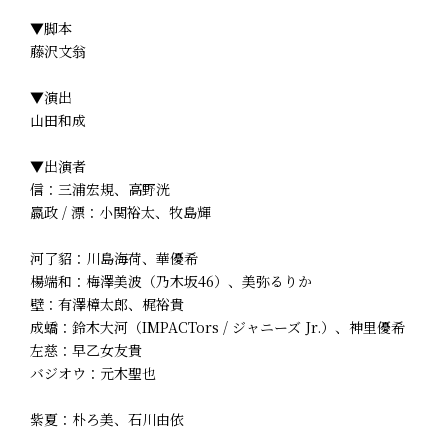
▼脚本
藤沢文翁
▼演出
山田和成
▼出演者
信：三浦宏規、高野洸
嬴政 / 漂：小関裕太、牧島輝
河了貂：川島海荷、華優希
楊端和：梅澤美波（乃木坂46）、美弥るりか
壁：有澤樟太郎、梶裕貴
成蟜：鈴木大河（IMPACTors / ジャニーズ Jr.）、神里優希
左慈：早乙女友貴
バジオウ：元木聖也
紫夏：朴ろ美、石川由依