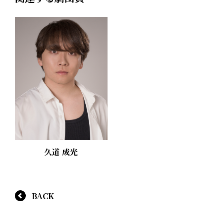
久道 成光
BACK