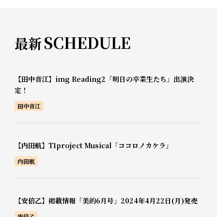
SCHEDULE
最新
【田中音江】img Reading2「明日の卒業生たち」出演決
定！
田中音江
【内田航】T1project Musical「ココロノカケラ」
内田航
【安倍乙】掲載情報「美的6月号」2024年4月22日(月)発売
安倍乙