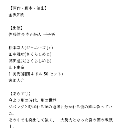
【原作・脚本・演出】
金沢知樹
【出演】
佐藤信長 寺西拓人 平子悟
松本幸大(ジャニーズ Jr.)
田中雅功(さくらしめじ)
髙田彪我(さくらしめじ)
山下由奈
仲美海(劇団 4 ドル 50 セント)
宮地大介
【あらすじ】
今より別の時代、別の世界―――
ジパングと呼ばれる16の地域に分かれる倭の國は争ってい
た。
その中でも突出して強く、一大勢力となった宮の國の戦鼓
士、