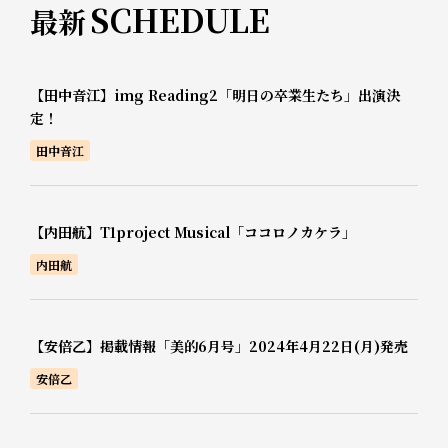
SCHEDULE
最新
【田中音江】img Reading2「明日の卒業生たち」出演決
定！
田中音江
【内田航】T1project Musical「ココロノカケラ」
内田航
【安倍乙】掲載情報「美的6月号」2024年4月22日(月)発売
安倍乙