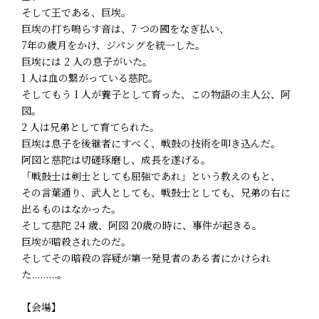
そして王である、巨埃。
巨埃の打ち鳴らす音は、7 つの國をなぎ払い、
7年の歳月をかけ、ジパングを統一した。
巨埃には 2 人の息子がいた。
1 人は血の繋がっている慈陀。
そしてもう 1 人が養子として育った、この物語の主人公、阿
図。
2 人は兄弟として育てられた。
巨埃は息子を後継者にすべく、戦鼓の技術を叩き込んだ。
阿図と慈陀は切磋琢磨し、成長を遂げる。
「戦鼓士は剣士としても屈強であれ」という教えのもと、
その言葉通り、武人としても、戦鼓士としても、兄弟の右に
出るものはなかった。
そして慈陀 24 歳、阿図 20歳の時に、事件が起きる。
巨埃が暗殺されたのだ。
そしてその暗殺の容疑が第一発見者のある者にかけられ
た.........。
【会場】