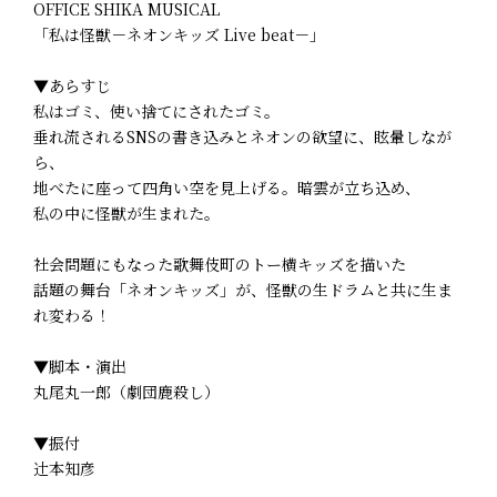
OFFICE SHIKA MUSICAL
「私は怪獣－ネオンキッズ Live beat－」
▼あらすじ
私はゴミ、使い捨てにされたゴミ。
垂れ流されるSNSの書き込みとネオンの欲望に、眩暈しなが
ら、
地べたに座って四角い空を見上げる。暗雲が立ち込め、
私の中に怪獣が生まれた。
社会問題にもなった歌舞伎町のトー横キッズを描いた
話題の舞台「ネオンキッズ」が、怪獣の生ドラムと共に生ま
れ変わる！
▼脚本・演出
丸尾丸一郎（劇団鹿殺し）
▼振付
辻󠄀本知彦