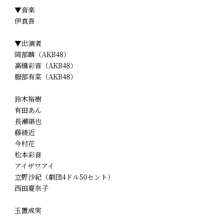
▼音楽
伊真吾
▼出演者
岡部麟（AKB48）
高橋彩音（AKB48）
服部有菜（AKB48）
鈴木裕樹
有田あん
長瀬絹也
藤綾近
今村花
松本彩音
アイザワアイ
立野沙紀（劇団4ドル50セント）
西田夏奈子
玉置成実