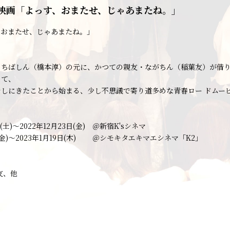
映画「よっす、おまたせ、じゃあまたね。」
、おまたせ、じゃあまたね。」
・ちばしん（橋本淳）の元に、かつての親友・ながちん（稲葉友）が借り
って、
しにきたことから始まる、少し不思議で寄り道多めな青春ロー ドムー
日(土)～2022年12月23日(金) ＠新宿K'sシネマ
日(金)～2023年1月19日(木) ＠シモキタエキマエシネマ「K2」
友、他