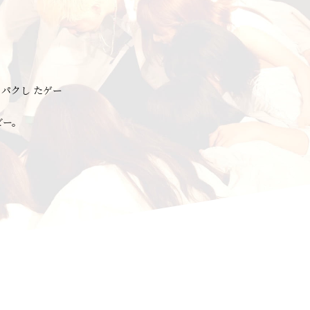
パクし たゲー
ビー。