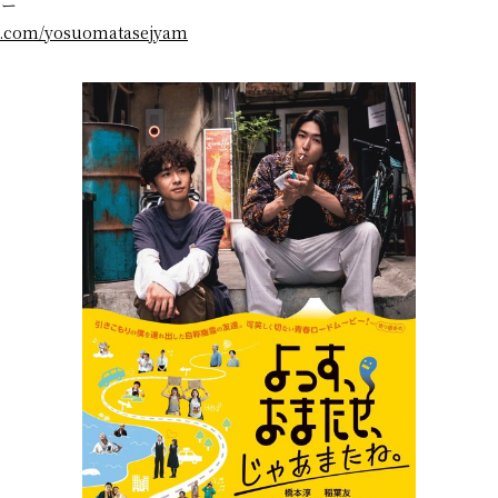
ター
ter.com/yosuomatasejyam