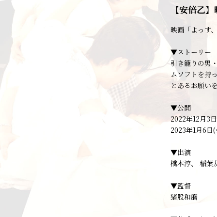
【安倍乙】
映画「よっす
▼ストーリー
引き籠りの男
ムソフトを持
とあるお願いを
▼公開
2022年12月3
2023年1月6
▼出演
橋本淳、 稲葉
▼監督
猪股和磨