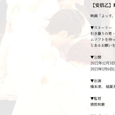
【安倍乙】
映画「よっす
▼ストーリー
引き籠りの男
ムソフトを持
とあるお願いを
▼公開
2022年12月3
2023年1月6
▼出演
橋本淳、 稲葉
▼監督
猪股和磨