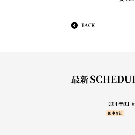
BACK
SCHEDU
最新
【田中音江】i
田中音江