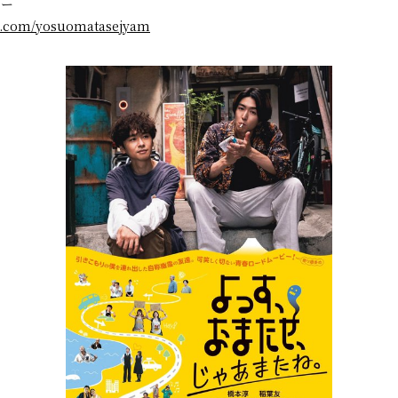
ター
ter.com/yosuomatasejyam