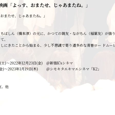
映画「よっす、おまたせ、じゃあまたね。」
、おまたせ、じゃあまたね。」
・ちばしん（橋本淳）の元に、かつての親友・ながちん（稲葉友）が借り
って、
しにきたことから始まる、少し不思議で寄り道多めな青春ロー ドムー
日(土)～2022年12月23日(金) ＠新宿K'sシネマ
日(金)～2023年1月19日(木) ＠シモキタエキマエシネマ「K2」
友、他