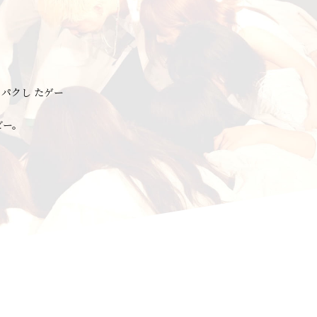
パクし たゲー
ビー。