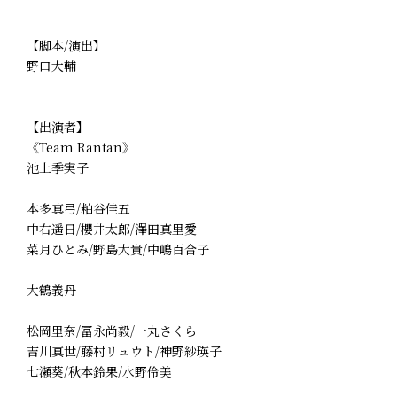
【脚本/演出】
野口大輔
【出演者】
《Team Rantan》
池上季実子
本多真弓/粕谷佳五
中右遥日/櫻井太郎/澤田真里愛
菜月ひとみ/野島大貴/中嶋百合子
大鶴義丹
松岡里奈/冨永尚毅/一丸さくら
吉川真世/藤村リュウト/神野紗瑛子
七瀬葵/秋本鈴果/水野伶美