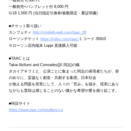
一般前売 6,300 円
一般前売+パンフレット付 8,000 円
U-18 1,500 円 (当日指定引換券/枚数限定・要証明書)
■チケット取り扱い
カンフェティ
http://confetti-web.com/taac_08
ローソンチケット
L コード 35910
https://l-tike.com/taac/
※ローソン店内端末 Loppi 直接購入可能
■TAAC とは
Takai Akifumi and Comrades(訳:同志)の略
タカイアキフミと、公演ごとに集まった同志の表現者たちが、前
のめりに、妥協なく創造・共創する集団。日本社会
が抱える問題を背景にして、人々の「営み」を描き、現実にあり
ながらも普段は感じることのない微かな希望や愛を掘り起こす。
■特設サイト
https://www.taac.co/goodboys-e