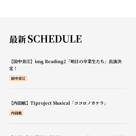
SCHEDULE
最新
【田中音江】img Reading2「明日の卒業生たち」出演決
定！
田中音江
【内田航】T1project Musical「ココロノカケラ」
内田航