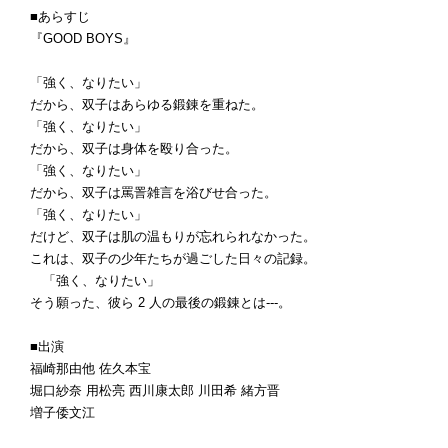
■あらすじ
『GOOD BOYS』
「強く、なりたい」
だから、双子はあらゆる鍛錬を重ねた。
「強く、なりたい」
だから、双子は身体を殴り合った。
「強く、なりたい」
だから、双子は罵詈雑言を浴びせ合った。
「強く、なりたい」
だけど、双子は肌の温もりが忘れられなかった。
これは、双子の少年たちが過ごした日々の記録。
「強く、なりたい」
そう願った、彼ら 2 人の最後の鍛錬とは---。
■出演
福崎那由他 佐久本宝
堀口紗奈 用松亮 西川康太郎 川田希 緒方晋
増子倭文江