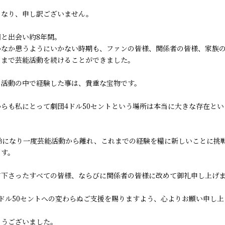
となり、申し訳ございません。
団と出会い約8年間。
かなか思うようにいかない時期も、ファンの皆様、関係者の皆様、家族
日まで芸能活動を続けることができました。
、活動の中で経験した事は、貴重な宝物です。
らも私にとって劇団4ドル50セントという場所は本当に大きな存在と
。
年齢になり一度芸能活動から離れ、これまでの経験を糧に新しいことに挑
ます。
て下さったすべての皆様、ならびに関係者の皆様に改めて御礼申し上げ
ドル50セントへの変わらぬご支援を賜りますよう、心よりお願い申し上
とうございました。