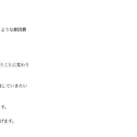
のような劇団員
いうことに変わり
戦していきたい
ます。
げます。