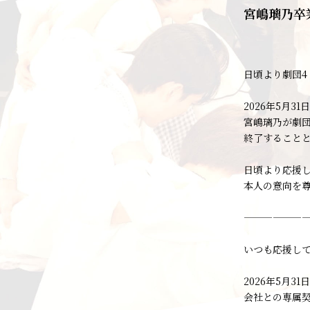
宮嶋璃乃卒
日頃より劇団4
2026年5月3
宮嶋璃乃が劇団
終了すること
日頃より応援
本人の意向を
——————
いつも応援し
2026年5月
会社との専属