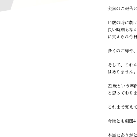
突然のご報告
14歳の時に劇
良い時期もな
に支えられ今
多くのご縁や
そして、これか
はありません
22歳という
と思っており
これまで支え
今後とも劇団4
本当にありが