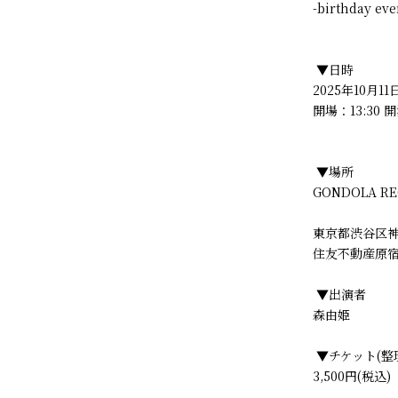
-birthday eve
▼日時
2025年10月11
開場：13:30 開
▼場所
GONDOLA R
東京都渋谷区神宮
住友不動産原宿
▼出演者
森由姫
▼チケット(整
3,500円(税込)