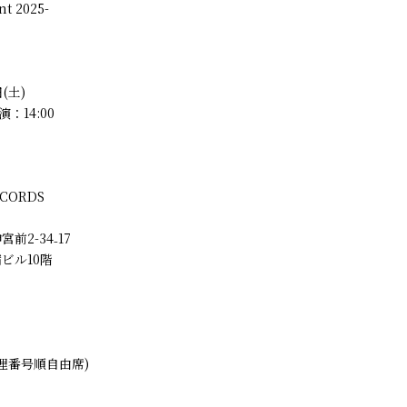
nt 2025-
日(土)
演：14:00
ECORDS
前2-34₋17
ビル10階
理番号順自由席)