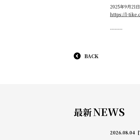
2025年9月21
https://l-tik
--------
BACK
NEWS
最新
2026.08.04
[