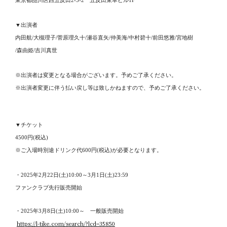
▼出演者
内田航/大槻理子/菅原理久十/瀬谷直矢/仲美海/中村碧十/前田悠雅/宮地樹
/森由姫/吉川真世
※出演者は変更となる場合がございます。予めご了承ください。
※出演者変更に伴う払い戻し等は致しかねますので、予めご了承ください。
▼チケット
4500円(税込)
※ご入場時別途ドリンク代600円(税込)が必要となります。
・2025年2月22日(土)10:00～3月1日(土)23:59
ファンクラブ先行販売開始
・2025年3月8日(土)10:00～ 一般販売開始
https://l-tike.com/search/?lcd=35850