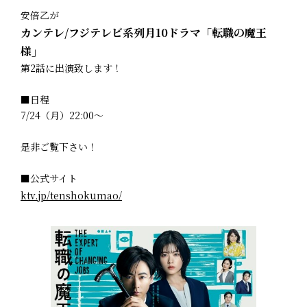
安倍乙が
カンテレ/フジテレビ系列月10ドラマ「転職の魔王
様」
第2話に出演致します！
■日程
7/24（月）22:00～
是非ご覧下さい！
■公式サイト
ktv.jp/tenshokumao/