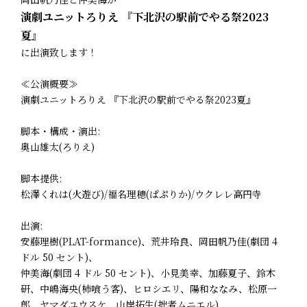
演劇ユニットろりえ 『下北沢の駅前でやる祭2023
夏』
に出演致します！
≪公演概要≫
演劇ユニットろりえ 『下北沢の駅前でやる祭2023夏』
脚本・構成・演出:
奥山雄太(ろりえ)
脚本提供:
松澤くれは(火遊び)/福名理穂(ぱぷりか)/ウクレレ高円寺
出演:
安藤理樹(PLAT-formance)、荒井玲良、岡田帆乃佳(劇団 4
ドル 50 セント)、
仲美海(劇団 4 ドル 50 セント)、小見美幸、加藤夏子、鈴木
研、中嶋海央(柿喰う客)、ヒロシエリ、陽和ななみ、松原一
郎、ヤマダユウスケ、山岸拓生(拙者ムニエル)