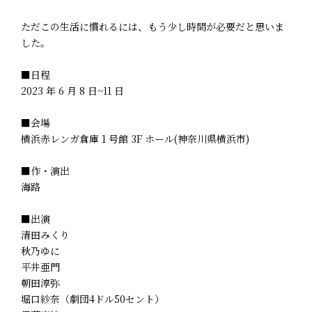
ただこの生活に慣れるには、もう少し時間が必要だと思いま
した。
■日程
2023 年 6 月 8 日~11 日
■会場
横浜赤レンガ倉庫 1 号館 3F ホール(神奈川県横浜市)
■作・演出
海路
■出演
清田みくり
秋乃ゆに
平井亜門
朝田淳弥
堀口紗奈（劇団4ドル50セント）