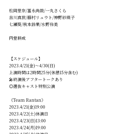
松岡里奈/冨永尚毅/一丸さくら
吉川真世/藤村リュウト/神野紗瑛子
七瀬葵/秋本鈴果/水野伶美
円堂耕成
【スケジュール】
2023.4/21(金)～4/30(日)
上演時間は2時間25分(休憩15分含む)
🎤終演後アフタートークあり
◎選抜キャスト特別公演
《Team Rantan》
2023.4/21(金)19:00
2023.4/22(土)休演日
2023.4/23(日)13:00
2023.4/24(月)19:00