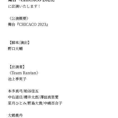
に出演いたします！
《公演概要》
舞台『CHICACO 2023』
【脚本/演出】
野口大輔
【出演者】
《Team Rantan》
池上季実子
本多真弓/粕谷佳五
中右遥日/櫻井太郎/澤田真里愛
菜月ひとみ/野島大貴/中嶋百合子
大鶴義丹