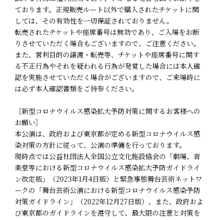
ております。正規販売ルート以外で購入されたチケットに関
しては、その有効性を一切保証されておりません。
転売されたチケットや座席番号は無効であり、ご入場をお断
りさせていただく場合もございますので、ご注意ください。
また、営利目的の譲渡・転売等、チケットや座席番号に関す
る不正行為やそれを疑われる行為が発覚した場合には本人確
認を実施させていただく場合がございますので、ご来場時に
は必ず本人確認書類をご持参ください。
［新型コロナウイルス感染拡大予防対策に関するお客様への
お願い］
本公演は、政府および東京都が定める新型コロナウイルス感
染対策の方針に従って、公演の準備を行っております。
現時点では公益社団法人全国公立文化施設協会の「劇場、音
楽堂等における新型コロナウイルス感染拡大予防ガイドライ
ン改定版」（2023年1月4日版）と緊急事態舞台芸術ネットワ
ークの「舞台芸術公演における新型コロナウイルス感染予防
対策ガイドライン」（2022年12月27日版）、また、政府およ
び東京都のガイドラインを遵守して、最大限の注意と対策を