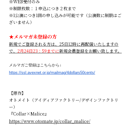
※WEB受付のみ
※制限枚数：１申込につき２枚まで
※1公演につき1回の申し込みが可能です（公演数に制限はご
ざいません）
★メルマガ未登録の方
新規でご登録される方は、25日12時に再配信いたしますの
で、
2月24日23：59までに
新規会員登録をお願い致します。
メルマガご登録はこちらから↓
https://ssl.avexnet.or.jp/
mailmag/4dollars50cents/
【原作】
オトメイト（アイディアファクトリー/デザインファクトリ
ー）
『Collar×Malice』
https://www.otomate.jp/collar_malice/