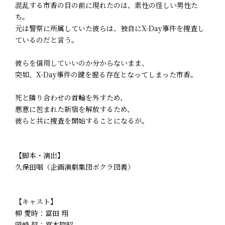
混乱する市香の目の前に現れたのは、素性の怪しい男性た
ち。
元は警察に所属していた彼らは、独自にX-Day事件を捜査し
ているのだと言う。
彼らを信用していいのか分からないまま、
突如、X-Day事件の鍵を握る存在となってしまった市香。
死と隣り合わせの首輪を外すため、
悪意に包まれた新宿を解放するため、
彼らと共に捜査を開始することになるが――。
【脚本・演出】
久保田唱（企画演劇集団ボクラ団義）
【キャスト】
柳 愛時：富田 翔
岡崎 契：富本惣昭