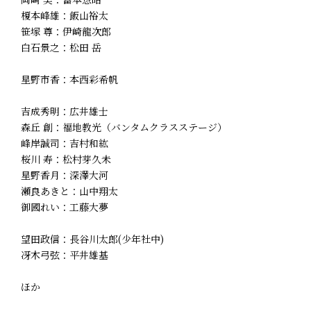
榎本峰雄：飯山裕太
笹塚 尊：伊崎龍次郎
白石景之：松田 岳
星野市香：本西彩希帆
吉成秀明：広井雄士
森丘 創：福地教光（バンタムクラスステージ）
峰岸誠司：吉村和紘
桜川 寿：松村芽久未
星野香月：深澤大河
瀬良あきと：山中翔太
御國れい：工藤大夢
望田政信：長谷川太郎(少年社中)
冴木弓弦：平井雄基
ほか