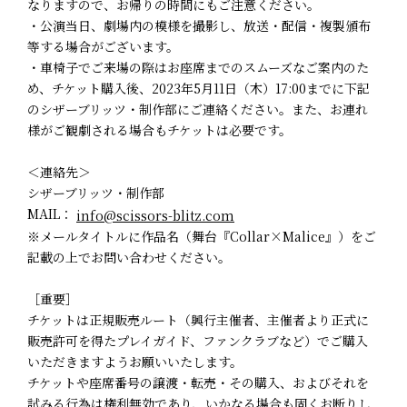
なりますので、お帰りの時間にもご注意ください。
・公演当日、劇場内の模様を撮影し、放送・配信・複製頒布
等する場合がございます。
・車椅子でご来場の際はお座席までのスムーズなご案内のた
め、チケット購入後、2023年5月11日（木）17:00までに下記
のシザーブリッツ・制作部にご連絡ください。また、お連れ
様がご観劇される場合もチケットは必要です。
＜連絡先＞
シザーブリッツ・制作部
MAIL：
info@scissors-blitz.com
※メールタイトルに作品名（舞台『Collar×Malice』）をご
記載の上でお問い合わせください。
［重要］
チケットは正規販売ルート（興行主催者、主催者より正式に
販売許可を得たプレイガイド、ファンクラブなど）でご購入
いただきますようお願いいたします。
チケットや座席番号の譲渡・転売・その購入、およびそれを
試みる行為は権利無効であり、いかなる場合も固くお断りし