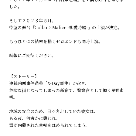
した。
そして２０２３年５月、
待望の舞台『Collar×Malice -柳愛時編-』の上演が決定。
もうひとつの結末を描くゼロエンドも同時上演。
続報にご期待ください。
【ストーリー】
連続凶悪事件――通称「X-Day事件」が起き、
危険な街となってしまった新宿で、警察官として働く星野市
香。
地域の安全のため、日々奔走していた彼女は、
ある夜、何者かに襲われ、
毒が内蔵された首輪をはめられてしまう。