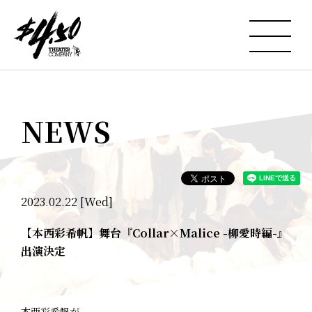
NEWS
2023.02.22 [Wed]
【本西彩希帆】舞台『Collar×Malice -柳愛時編-』
出演決定
本西彩希帆が