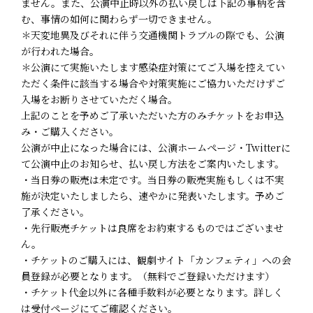
ません。また、公演中止時以外の払い戻しは下記の事柄を含
む、事情の如何に関わらず一切できません。
＊天変地異及びそれに伴う交通機関トラブルの際でも、公演
が行われた場合。
＊公演にて実施いたします感染症対策にてご入場を控えてい
ただく条件に該当する場合や対策実施にご協力いただけずご
入場をお断りさせていただく場合。
上記のことを予めご了承いただいた方のみチケットをお申込
み・ご購入ください。
公演が中止になった場合には、公演ホームページ・Twitterに
て公演中止のお知らせ、払い戻し方法をご案内いたします。
・当日券の販売は未定です。当日券の販売実施もしくは不実
施が決定いたしましたら、速やかに発表いたします。予めご
了承ください。
・先行販売チケットは良席をお約束するものではございませ
ん。
・チケットのご購入には、観劇サイト「カンフェティ」への会
員登録が必要となります。（無料でご登録いただけます）
・チケット代金以外に各種手数料が必要となります。詳しく
は受付ページにてご確認ください。