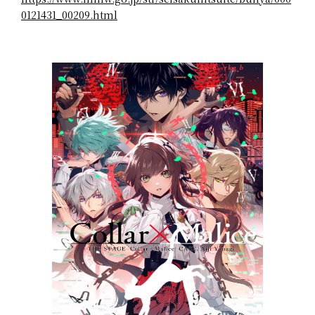
0121431_00209.html