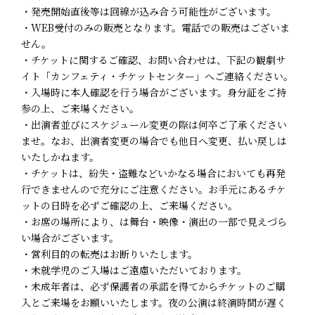
・発売開始直後等は回線が込み合う可能性がございます。
・WEB受付のみの販売となります。電話での販売はございま
せん。
・チケットに関するご確認、お問い合わせは、下記の観劇サ
イト「カンフェティ・チケットセンター」へご連絡ください。
・入場時に本人確認を行う場合がございます。身分証をご持
参の上、ご来場ください。
・出演者並びにスケジュール変更の際は何卒ご了承ください
ませ。なお、出演者変更の場合でも他日へ変更、払い戻しは
いたしかねます。
・チケットは、紛失・盗難などいかなる場合においても再発
行できませんので充分にご注意ください。お手元にあるチケ
ットの日時を必ずご確認の上、ご来場ください。
・お席の場所により、は舞台・映像・演出の一部で見えづら
い場合がございます。
・営利目的の転売はお断りいたします。
・未就学児のご入場はご遠慮いただいております。
・未成年者は、必ず保護者の承諾を得てからチケットのご購
入とご来場をお願いいたします。夜の公演は終演時間が遅く