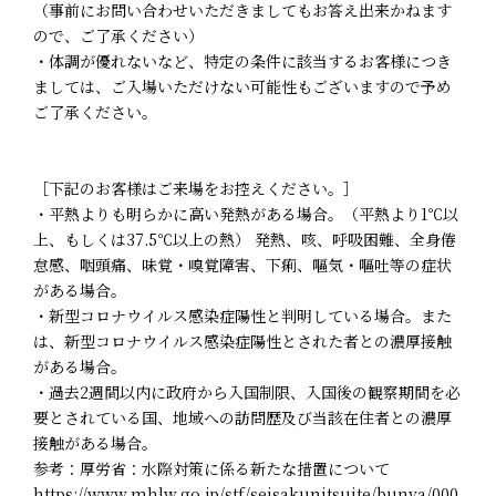
（事前にお問い合わせいただきましてもお答え出来かねます
ので、ご了承ください）
・体調が優れないなど、特定の条件に該当するお客様につき
ましては、ご入場いただけない可能性もございますので予め
ご了承ください。
［下記のお客様はご来場をお控えください。］
・平熱よりも明らかに高い発熱がある場合。（平熱より1℃以
上、もしくは37.5℃以上の熱） 発熱、咳、呼吸困難、全身倦
怠感、咽頭痛、味覚・嗅覚障害、下痢、嘔気・嘔吐等の症状
がある場合。
・新型コロナウイルス感染症陽性と判明している場合。また
は、新型コロナウイルス感染症陽性とされた者との濃厚接触
がある場合。
・過去2週間以内に政府から入国制限、入国後の観察期間を必
要とされている国、地域への訪問歴及び当該在住者との濃厚
接触がある場合。
参考：厚労省：水際対策に係る新たな措置について
https://www.mhlw.go.jp/stf/seisakunitsuite/bunya/000