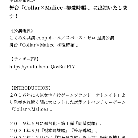
舞台『Collar×Malice -柳愛時編-』に出演いたしま
す！
《公演概要》
こくみん共済 coop ホール／スペース・ゼロ 提携公演
舞台『Collar×Malice -柳愛時編-』
【ティザーPV】
https://youtu.be/uaQovBn1FTY
【INTRODUCTION】
２０１６年に人気女性向けゲームブランド「オトメイト」よ
り発売され瞬く間に大ヒットした恋愛アドベンチャーゲーム
『Collar×Malice』。
２０１９年５月に舞台化・第１弾『岡崎契編』、
２０２１年９月『榎本峰雄編』『笹塚尊編』、
２０２２年１２月には『白石景之編』を上演し好評を博しま