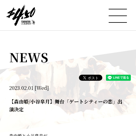
NEWS
2023.02.01 [Wed]
【森由姫/小谷皐月】舞台「ゲートシティーの恋」出
演決定
森由姫と小谷皐月が