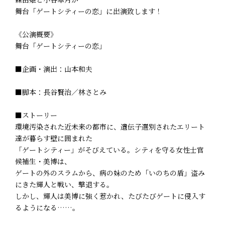
舞台「ゲートシティーの恋」に出演致します！
《公演概要》
舞台「ゲートシティーの恋」
■企画・演出：山本和夫
■脚本：長谷賢治／林さとみ
■ストーリー
環境汚染された近未来の都市に、遺伝子選別されたエリート
達が暮らす壁に囲まれた
「ゲートシティー」がそびえている。シティを守る女性士官
候補生・美博は、
ゲートの外のスラムから、病の妹のため「いのちの盾」盗み
にきた輝人と戦い、撃退する。
しかし、輝人は美博に強く惹かれ、たびたびゲートに侵入す
るようになる……。