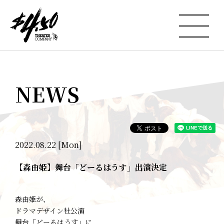
NEWS
2022.08.22 [Mon]
【森由姫】舞台「どーるはうす」出演決定
森由姫が、
ドラマデザイン社公演
舞台「どーるはうす」に