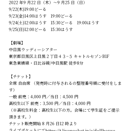
2022 年9 月22 日（木）～9 月25 日（日）
9/22(木)19:00どーる
9/23(金)14:00はうす 19:00どーる
9/24(土)12:00はうす 15:30どーる 19:00はうす
9/25(日)12:00どーる 15:30はうす
【劇場】
中目黒ウッディーシアター
東京都目黒区上目黒２丁目４３−５ キャトルセゾンB1F
東急東横線・日比谷線/中目黒駅 徒歩8分
【チケット】
全席 自由席 （発売時に付与されるの整理番号順に受付をしま
す）
一般 前売：4,000 円／当日：4,500 円
高校生以下 前売：3,500 円／当日：4,000 円
（※高校生料金：高校生以下の方。会場にて学生証をご提示
頂きます。）
チケット販売開始 8 月26 日12 時より
ライブポケットにて
https://t.livepocket.jp/e/dollhouse