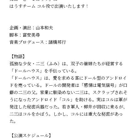
はうすチーム コル役で出演いたします！
企画・演出：山本和夫
脚本：富安美尋
音楽プロデュース：諸橋邦行
【物語】
孤独な少女・二三（ふみ）は、双子の継姉たちが経営する
「ドールハウス」を手伝っている。
「ドールハウス」は、愛を求める客にドール型のアンドロイ
ドを売っている。ドールの開発者は「感情は電気信号」が口
癖の二三の父。家業に馴染めない二三は、スクラップされそ
うになったアンドロイド「コル」を助ける。実はコルは軍が
発注した秘密兵器だった。若き軍人・柳井が回収に来るが、
二三はコルをかばう。しかし、コルには重大な秘密があっ
た。
【公演スケジュール】