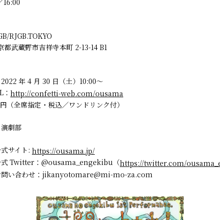
／16:00
GB/RJGB.TOKYO
東京都武蔵野市吉祥寺本町 2-13-14 B1
22 年 4 月 30 日（土）10:00～
L：
http://confetti-web.com/ousama
00 円（全席指定・税込／ワンドリンク付）
の演劇部
式サイト:
https://ousama.jp/
Twitter：@ousama_engekibu（
https://twitter.com/ousama
合わせ：jikanyotomare@mi-mo-za.com