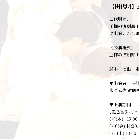
【田代明】王
田代明が、
王様の演劇部 1
に出演いたし
《公演概要》
王様の演劇部 1
脚本・演出：
▼出演者 ※
米原幸佑 眞嶋秀
▼上演期間
2022/6/9(水)
6/9(木) 19:00
6/10(金) 14:00
6/11(土) 13:00