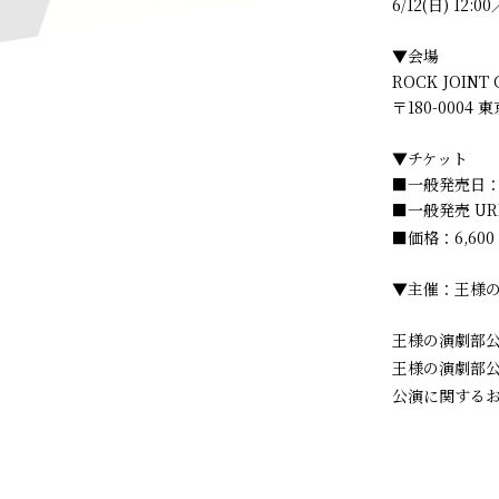
6/12(日) 12:00
▼会場
ROCK JOINT 
〒180-0004 
▼チケット
■一般発売日：20
■一般発売 UR
■価格：6,6
▼主催：王様
王様の演劇部公
王様の演劇部公式 
公演に関するお問い