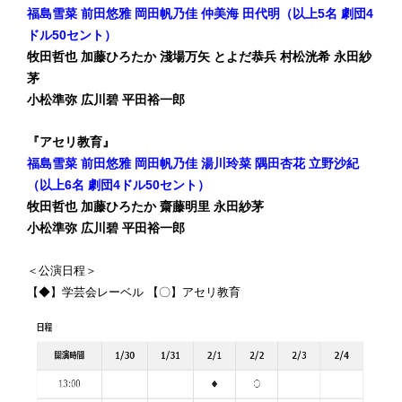
福島雪菜 前田悠雅 岡田帆乃佳 仲美海 田代明（以上5名 劇団4
ドル50セント）
牧田哲也 加藤ひろたか 淺場万矢 とよだ恭兵 村松洸希 永田紗
茅
小松準弥 広川碧 平田裕一郎
『アセリ教育』
福島雪菜 前田悠雅 岡田帆乃佳 湯川玲菜 隅田杏花 立野沙紀
（以上6名 劇団4ドル50セント）
牧田哲也
加藤ひろたか 齋藤明里 永田紗茅
小松準弥 広川碧 平田裕一郎
＜公演日程＞
【◆】学芸会レーベル 【〇】アセリ教育