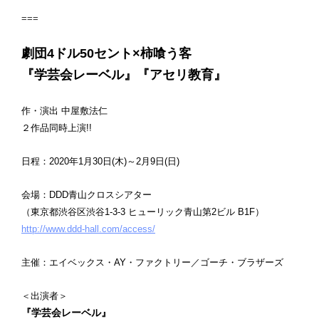
===
劇団4ドル50セント×柿喰う客
『学芸会レーベル』『アセリ教育』
作・演出 中屋敷法仁
２作品同時上演!!
日程：2020年1月30日(木)～2月9日(日)
会場：DDD青山クロスシアター
（東京都渋谷区渋谷1-3-3 ヒューリック青山第2ビル B1F）
http://www.ddd-hall.com/access/
主催：エイベックス・AY・ファクトリー／ゴーチ・ブラザーズ
＜出演者＞
『学芸会レーベル』