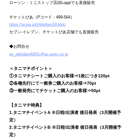
ローソン・ミニストップ店頭Loppiでも直接販売
チケットぴあ（Pコード：499-564）
https://w.pia.jp/t/4dollars50-kkk/
セブン-イレブン、チケットぴあ店舗でも直接販売
◆お問合せ
ay_gekidan4d50c@av.avex.co.jp
＜タニマチポイント＞
①タニマチシートご購入のお客様⇒1枚につき120pt
②各種先行にて一般券ご購入のお客様⇒70pt
③一般発売にてチケットご購入のお客様⇒50pt
【タニマチ特典】
1.タニマチイベントA ※日程/出演者 後日発表（3月開催予
定）
2.タニマチイベントB ※日程/出演者 後日発表（3月開催予
定）