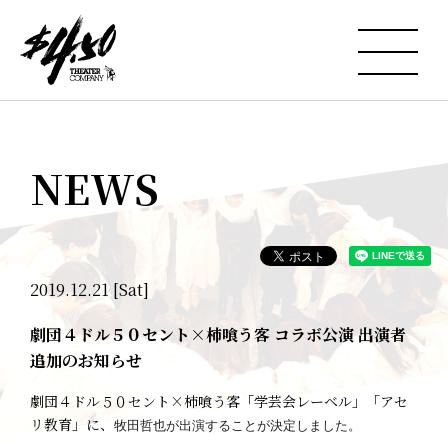
NEWS
2019.12.21 [Sat]
劇団４ドル５０セント×柿喰う客 コラボ公演 出演者
追加のお知らせ
劇団４ドル５０セント×柿喰う客「学芸会レーベル」「アセ
リ教育」に、
牧田
哲也が出演することが決定しました。