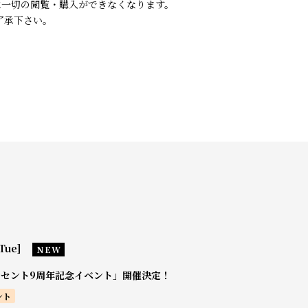
は一切の閲覧・購入ができなくなります。
了承下さい。
Tue]
NEW
0セント9周年記念イベント」開催決定！
ント