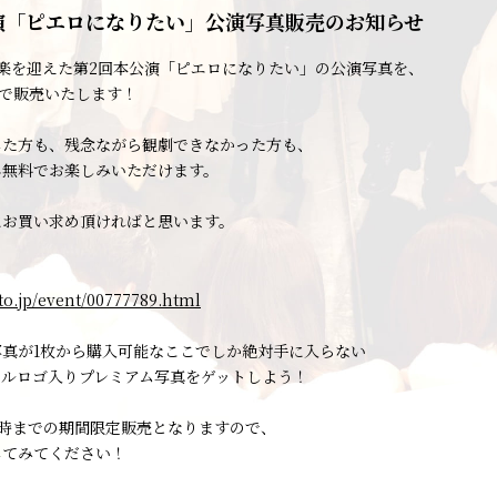
演「ピエロになりたい」公演写真販売のお知らせ
秋楽を迎えた第2回本公演「ピエロになりたい」の公演写真を、
o」で販売いたします！
した方も、残念ながら観劇できなかった方も、
ん無料でお楽しみいただけます。
にお買い求め頂ければと思います。
to.jp/event/00777789.html
写真が1枚から購入可能なここでしか絶対手に入らない
ャルロゴ入りプレミアム写真をゲットしよう！
）24時までの期間限定販売となりますので、
してみてください！