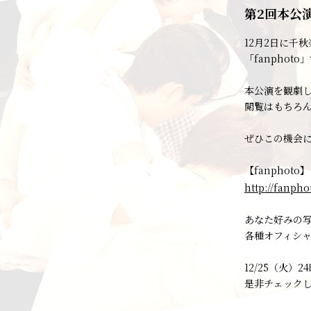
第2回本公
12月2日に千
「fanphot
本公演を観劇
閲覧はもちろ
ぜひこの機会
【fanphoto】
http://fanpho
あなた好みの
各種オフィシ
12/25（火
是非チェック