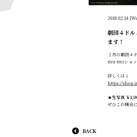
2018.02.14 [W
劇団４ドル
ます！
２月の劇団４ド
mu-moショ
詳しくは↓
https://shop
★生写真 ￥1,0
ぜひこの機会
BACK