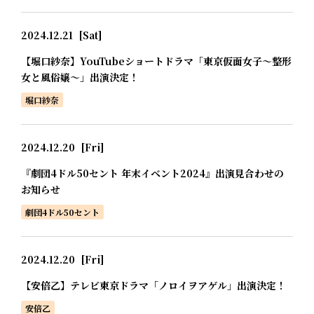
2024.12.21
[Sat]
【堀口紗奈】YouTubeショートドラマ「東京仮面女子～整形
女と風俗嬢～」出演決定！
堀口紗奈
2024.12.20
[Fri]
『劇団4ドル50セント 年末イベント2024』出演見合わせの
お知らせ
劇団4ドル50セント
2024.12.20
[Fri]
【安倍乙】テレビ東京ドラマ「ノロイヲアゲル」出演決定！
安倍乙