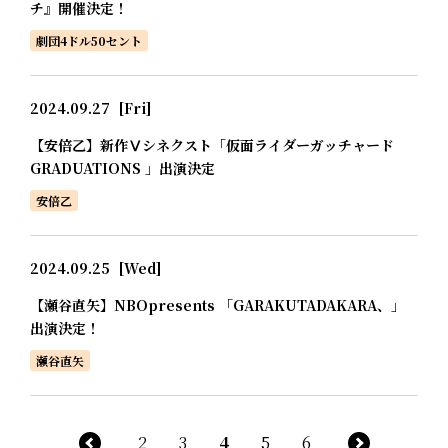
チ』開催決定！
劇団4ドル50セント
2024.09.27
[Fri]
【安倍乙】新作Ⅴシネクスト「仮面ライダーガッチャード
GRADUATIONS 」出演決定
安倍乙
2024.09.25
[Wed]
【瀬谷直矢】NBOpresents 「GARAKUTADAKARA、」
出演決定！
瀬谷直矢
2
3
4
5
6