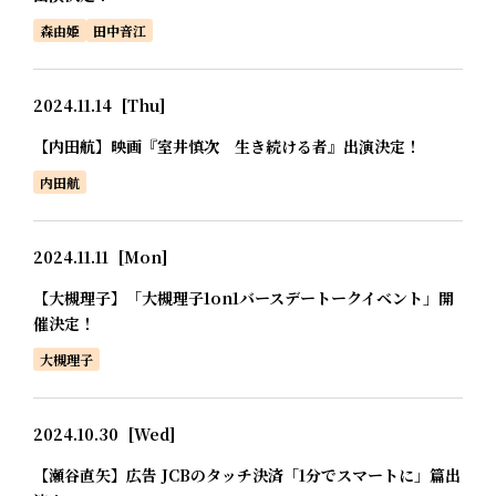
森由姫
田中音江
2024.11.14
[Thu]
【内田航】映画『室井慎次 生き続ける者』出演決定！
内田航
2024.11.11
[Mon]
【大槻理子】「大槻理子1on1バースデートークイベント」開
催決定！
大槻理子
2024.10.30
[Wed]
【瀬谷直矢】広告 JCBのタッチ決済「1分でスマートに」篇出