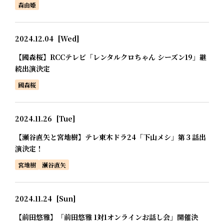
森由姫
2024.12.04
[Wed]
【國森桜】RCCテレビ「レンタルクロちゃん シーズン19」継
続出演決定
國森桜
2024.11.26
[Tue]
【瀬谷直矢と宮地樹】テレ東木ドラ24「下山メシ」第３話出
演決定！
宮地樹
瀬谷直矢
2024.11.24
[Sun]
【前田悠雅】「前田悠雅 1対1オンラインお話し会」開催決