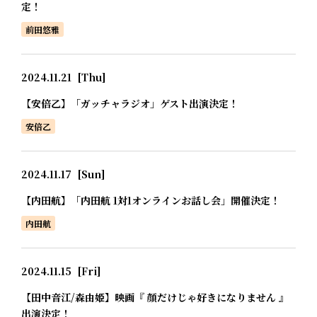
定！
前田悠雅
2024.11.21
[Thu]
【安倍乙】「ガッチャラジオ」ゲスト出演決定！
安倍乙
2024.11.17
[Sun]
【内田航】「内田航 1対1オンラインお話し会」開催決定！
内田航
2024.11.15
[Fri]
【田中音江/森由姫】映画『 顔だけじゃ好きになりません 』
出演決定！