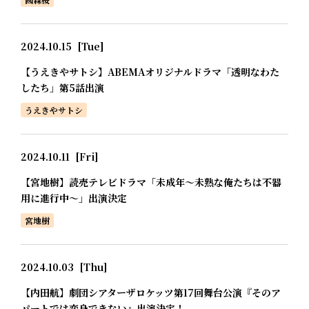
2024.10.15
[Tue]
【うえきやサトシ】ABEMAオリジナルドラマ「透明なわた
したち」第5話出演
うえきやサトシ
2024.10.11
[Fri]
【宮地樹】読売テレビドラマ「未成年～未熟な俺たちは不器
用に進行中～」出演決定
宮地樹
2024.10.03
[Thu]
【内田航】劇団シアターザロケッツ第17回舞台公演『そのア
パートでは変身できない』出演決定！